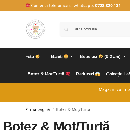
Comenzi telefonice si whatsapp:
0728.820.131
Fete
Băieți
Bebeluși
(0-2 ani)
Botez & Moț/Turtă
Reduceri
Colecția L
Magazin cu îmbră
Prima pagină
Botez & Moț/Turtă
/
Botez & Moț/Turtă