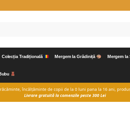
Colecția Tradițională
Mergem la Grădiniță
Mergem la
aBubu
căminte, încălțăminte de copii de la 0 luni pana la 16 ani, produs
Livrare gratuită la comenzile peste 300 Lei