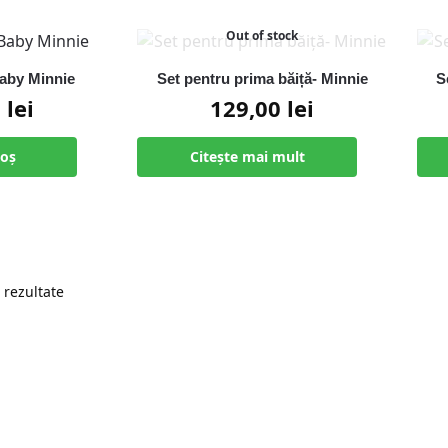
Out of stock
aby Minnie
Set pentru prima băiță- Minnie
S
0
lei
129,00
lei
coș
Citește mai mult
 rezultate