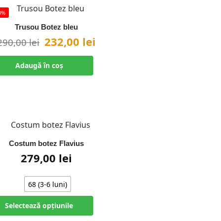
0%
Trusou Botez bleu
232,00
lei
290,00
lei
Adaugă în coș
Costum botez Flavius
279,00
lei
68 (3-6 luni)
Selectează opțiunile