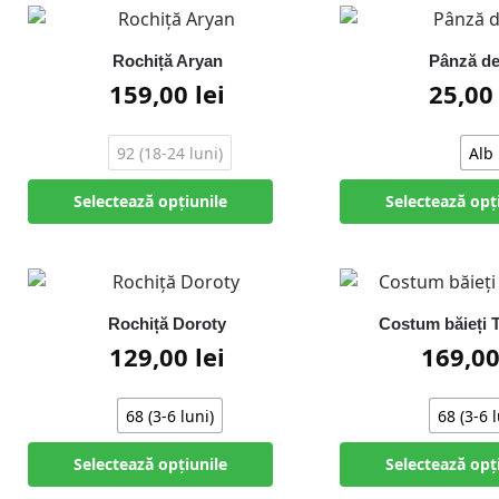
Rochiță Aryan
Pânză de
159,00
lei
25,0
92 (18-24 luni)
Alb
Selectează opțiunile
Selectează opț
Rochiță Doroty
Costum băieți 
129,00
lei
169,0
68 (3-6 luni)
68 (3-6 l
Selectează opțiunile
Selectează opț