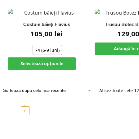
Costum băieți Flavius
Trusou Botez B
105,00
lei
129,0
Adaugă în 
74 (6-9 luni)
Selectează opțiunile
Afișez toate cele 12
0,00
lei
0