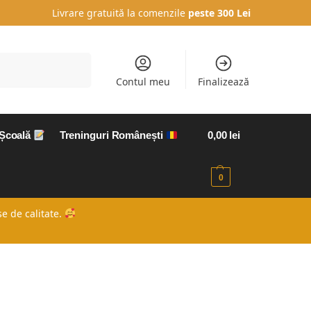
Livrare gratuită la comenzile
peste 300 Lei
Caută
Contul meu
Finalizează
 Școală
Treninguri Românești
0,00
lei
0
e de calitate.