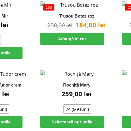
-20%
-2
 Mir
Trusou Botez roz
0
lei
184,00
lei
230,00
lei
Adaugă în coș
iunile
Tudor crem
Rochiță Mary
0
lei
259,00
lei
uni)
74 (6-9 luni)
iunile
Selectează opțiunile