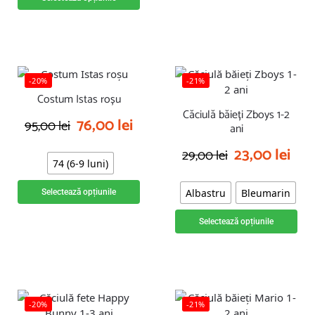
-20%
-21%
Costum Istas roșu
Căciulă băieți Zboys 1-2
76,00
lei
95,00
lei
ani
23,00
lei
29,00
lei
74 (6-9 luni)
Albastru
Bleumarin
Selectează opțiunile
Selectează opțiunile
-20%
-21%