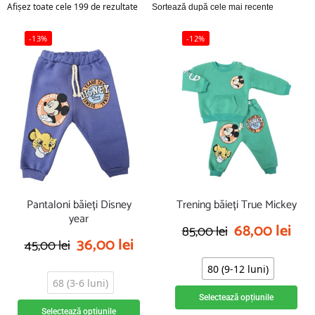
Afișez toate cele 199 de rezultate
-13%
-12%
Pantaloni băieți Disney
Trening băieți True Mickey
year
68,00
lei
85,00
lei
36,00
lei
45,00
lei
80 (9-12 luni)
68 (3-6 luni)
Selectează opțiunile
Selectează opțiunile