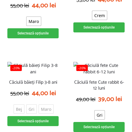
44,00
lei
55,00
lei
Crem
Maro
Selectează opțiunile
Selectează opțiunile
-20%
-20%
Căciulă băieți Filip 3-8 ani
Căciulă fete Cute rabbit 6-
12 luni
44,00
lei
55,00
lei
39,00
lei
49,00
lei
Bej
Gri
Maro
Gri
Selectează opțiunile
Selectează opțiunile