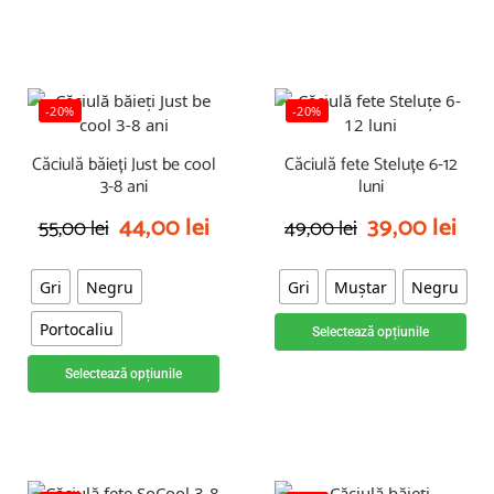
-20%
-20%
Căciulă băieți Just be cool
Căciulă fete Steluțe 6-12
3-8 ani
luni
44,00
lei
39,00
lei
55,00
lei
49,00
lei
Gri
Negru
Gri
Muștar
Negru
Portocaliu
Selectează opțiunile
Selectează opțiunile