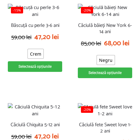
-15%
-20%
Băscuță cu perle 3-6 ani
Căciulă băieți New York 6-
14 ani
47,20
lei
59,00
lei
68,00
lei
85,00
lei
Crem
Negru
Selectează opțiunile
Selectează opțiunile
-20%
Căciulă Chiquita 5-12 ani
Căciulă fete Sweet love 1-
2 ani
47,20
lei
59,00
lei