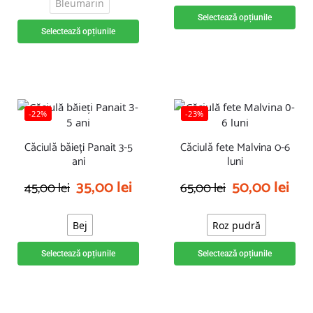
Bleumarin
Selectează opțiunile
Selectează opțiunile
-22%
-23%
Căciulă băieți Panait 3-5
Căciulă fete Malvina 0-6
ani
luni
35,00
lei
50,00
lei
45,00
lei
65,00
lei
Bej
Roz pudră
Selectează opțiunile
Selectează opțiunile