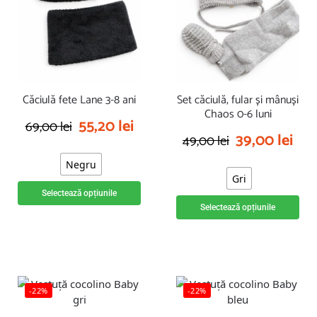
Căciulă fete Lane 3-8 ani
Set căciulă, fular și mânuși
Chaos 0-6 luni
55,20
lei
69,00
lei
39,00
lei
49,00
lei
Negru
Gri
Selectează opțiunile
Selectează opțiunile
-22%
-22%