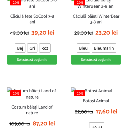
-20%
-20%
Căciulă fete SoCool 3-8
Căciulă băieți WinterBear
ani
3-8 ani
39,20
lei
23,20
lei
49,00
lei
29,00
lei
Bej
Gri
Roz
Bleu
Bleumarin
Selectează opțiunile
Selectează opțiunile
-20%
-20%
Botoși Animal
Costum băieți Land of
17,60
lei
22,00
lei
nature
87,20
lei
109,00
lei
32-33