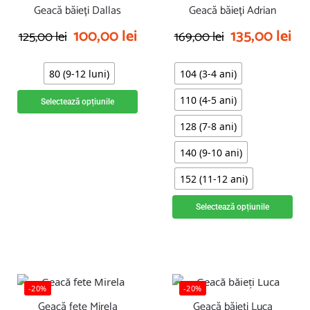
Geacă băieți Dallas
Geacă băieți Adrian
100,00
lei
135,00
lei
125,00
lei
169,00
lei
80 (9-12 luni)
104 (3-4 ani)
110 (4-5 ani)
Selectează opțiunile
128 (7-8 ani)
140 (9-10 ani)
152 (11-12 ani)
Selectează opțiunile
-20%
-20%
Geacă fete Mirela
Geacă băieți Luca