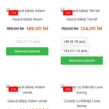
-21%
-20%
Geacă băieți Adam
Geacă băieți Terrell
149,00
lei
124,00
lei
189,00
lei
155,00
lei
152 (11-12 ani)
140 (9-10 ani)
152 (11-12 ani)
Selectează opțiunile
Selectează opțiunile
-21%
-20%
Geacă băieți Adam verde
Colanți cu blăniță Love
bunny