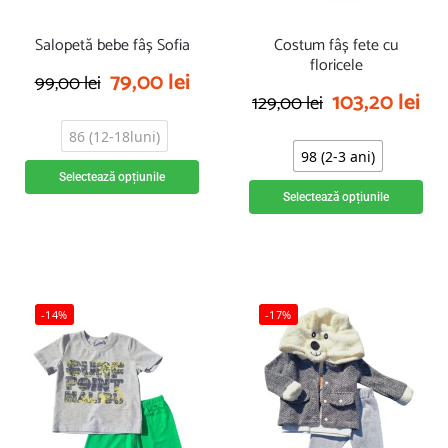
Salopetă bebe fâș Sofia
Costum fâș fete cu
floricele
79,00
lei
99,00
lei
103,20
lei
129,00
lei
86 (12-18luni)
98 (2-3 ani)
Selectează opțiunile
Selectează opțiunile
-14%
-17%