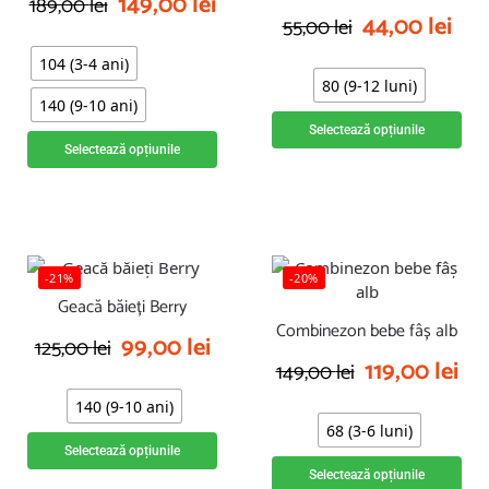
149,00
lei
189,00
lei
44,00
lei
55,00
lei
104 (3-4 ani)
80 (9-12 luni)
140 (9-10 ani)
Selectează opțiunile
Selectează opțiunile
-21%
-20%
Geacă băieți Berry
Combinezon bebe fâș alb
99,00
lei
125,00
lei
119,00
lei
149,00
lei
140 (9-10 ani)
68 (3-6 luni)
Selectează opțiunile
Selectează opțiunile