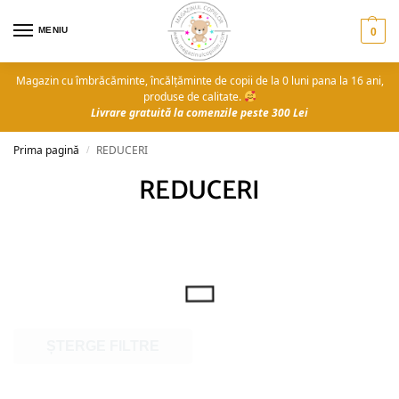
MENIU
0
Magazin cu îmbrăcăminte, încălțăminte de copii de la 0 luni pana la 16 ani,
produse de calitate.
Livrare gratuită la comenzile peste 300 Lei
Prima pagină
REDUCERI
/
REDUCERI
ȘTERGE FILTRE