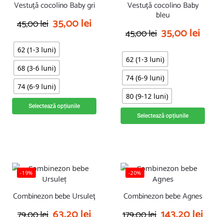
Vestuță cocolino Baby gri
Vestuță cocolino Baby
bleu
35,00
lei
45,00
lei
35,00
lei
45,00
lei
62 (1-3 luni)
62 (1-3 luni)
68 (3-6 luni)
74 (6-9 luni)
74 (6-9 luni)
80 (9-12 luni)
Selectează opțiunile
Selectează opțiunile
-19%
-20%
Combinezon bebe Ursuleț
Combinezon bebe Agnes
63,20
lei
143,20
lei
79,00
lei
179,00
lei