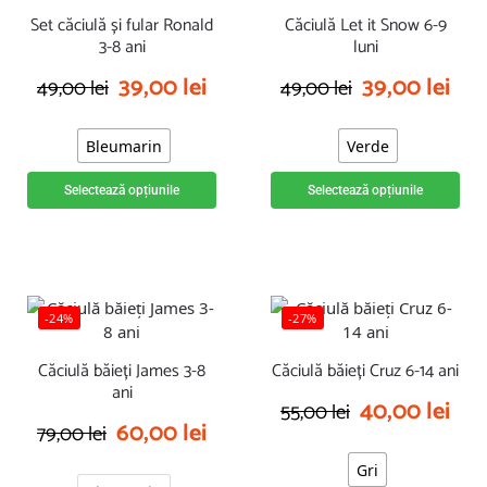
Set căciulă și fular Ronald
Căciulă Let it Snow 6-9
3-8 ani
luni
39,00
lei
39,00
lei
49,00
lei
49,00
lei
Bleumarin
Verde
Selectează opțiunile
Selectează opțiunile
-24%
-27%
Căciulă băieți James 3-8
Căciulă băieți Cruz 6-14 ani
ani
40,00
lei
55,00
lei
60,00
lei
79,00
lei
Gri