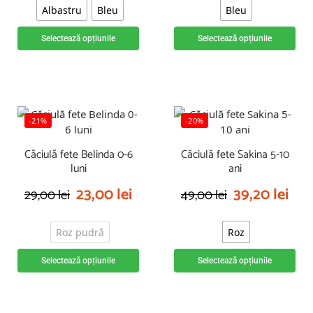
Albastru
Bleu
Bleu
Selectează opțiunile
Selectează opțiunile
-21%
-20%
Căciulă fete Belinda 0-6
Căciulă fete Sakina 5-10
luni
ani
23,00
lei
39,20
lei
29,00
lei
49,00
lei
Roz pudră
Roz
Selectează opțiunile
Selectează opțiunile