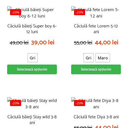
-20%
-20%
Căciulă băieți Super boy 6-
Căciulă fete Lorem 5-12
12 luni
ani
39,00
lei
44,00
lei
49,00
lei
55,00
lei
Gri
Gri
Maro
Selectează opțiunile
Selectează opțiunile
-20%
-20%
Căciulă băieți Stay wild 3-8
Căciulă fete Diya 3-8 ani
ani
44,00
lei
55,00
lei