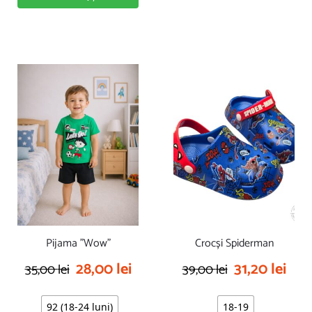
Pijama ”Wow”
Crocși Spiderman
28,00
lei
31,20
lei
35,00
lei
39,00
lei
92 (18-24 luni)
18-19