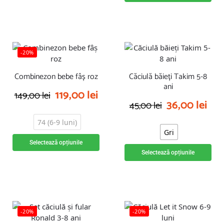
-20%
Combinezon bebe fâș roz
Căciulă băieți Takim 5-8
ani
119,00
lei
149,00
lei
36,00
lei
45,00
lei
74 (6-9 luni)
Gri
Selectează opțiunile
Selectează opțiunile
-20%
-20%