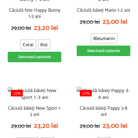
Căciulă fete Happy Bunny
Căciulă băieți Mario 1-2 ani
1-3 ani
23,00
lei
29,00
lei
23,20
lei
29,00
lei
Bleumarin
Corai
Roz
Selectează opțiunile
Selectează opțiunile
-20%
-21%
Căciulă băieți New Sport 1-
Căciulă băieți Pappy 3-8
3 ani
ani
23,20
lei
23,00
lei
29,00
lei
29,00
lei