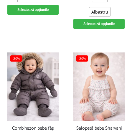
Selectează opțiunile
Albastru
Selectează opțiunile
-20%
-20%
Combinezon bebe fâș
Salopetă bebe Sharvani