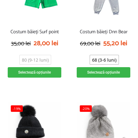
Costum băieți Surf point
Costum băieți Dnn Bear
28,00
lei
55,20
lei
35,00
lei
69,00
lei
80 (9-12 luni)
68 (3-6 luni)
Selectează opțiunile
Selectează opțiunile
-19%
-20%