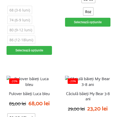
68 (3-6 luni)
Roz
74 (6-9 luni)
Selectează opțiunile
80 (9-12 luni)
86 (12-18luni)
Selectează opțiunile
-20%
-20%
Pulover băieți Luca bleu
Căciulă băieți My Bear 3-8
ani
68,00
lei
85,00
lei
23,20
lei
29,00
lei