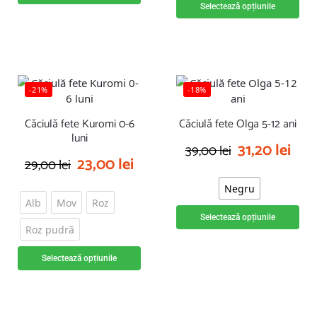
Selectează opțiunile
-21%
-18%
Căciulă fete Kuromi 0-6
Căciulă fete Olga 5-12 ani
luni
31,20
lei
39,00
lei
23,00
lei
29,00
lei
Negru
Alb
Mov
Roz
Selectează opțiunile
Roz pudră
Selectează opțiunile