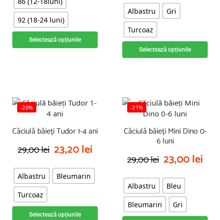
86 (12-18luni)
Albastru
Gri
92 (18-24 luni)
Turcoaz
Selectează opțiunile
Selectează opțiunile
-20%
-21%
Căciulă băieți Tudor 1-4 ani
Căciulă băieți Mini Dino 0-
6 luni
23,20
lei
29,00
lei
23,00
lei
29,00
lei
Albastru
Bleumarin
Albastru
Bleu
Turcoaz
Bleumarin
Gri
Selectează opțiunile