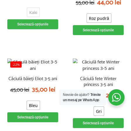
44,00
lei
55,00
lei
Kaki
Roz pudră
Selectează opțiunile
Selectează opțiunile
-22%
Căciulă băieți Eliot 3-5 ani
Căciulă fete Winter
princess 3-5 ani
35,00
lei
45,00
lei
55,20
lei
69,00
lei
Nevoie de ajutor?
Trimite
un mesaj pe WhatsApp
Bleu
Gri
Selectează opțiunile
Selectează opțiunile