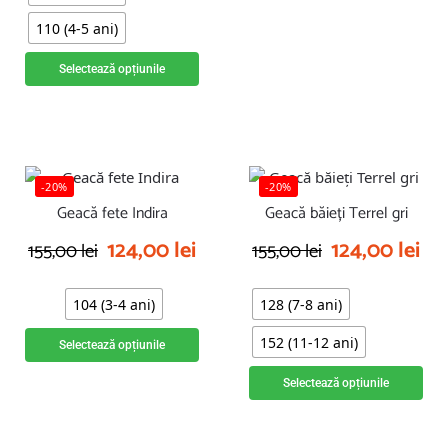
110 (4-5 ani)
Selectează opțiunile
-20%
-20%
Geacă fete Indira
Geacă băieți Terrel gri
124,00
lei
124,00
lei
155,00
lei
155,00
lei
104 (3-4 ani)
128 (7-8 ani)
152 (11-12 ani)
Selectează opțiunile
Selectează opțiunile