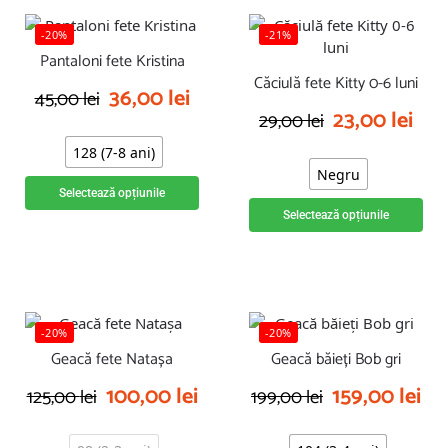
-20%
-21%
Pantaloni fete Kristina
Căciulă fete Kitty 0-6 luni
36,00
lei
45,00
lei
23,00
lei
29,00
lei
128 (7-8 ani)
Negru
Selectează opțiunile
Selectează opțiunile
-20%
-20%
Geacă fete Natașa
Geacă băieți Bob gri
100,00
lei
159,00
lei
125,00
lei
199,00
lei