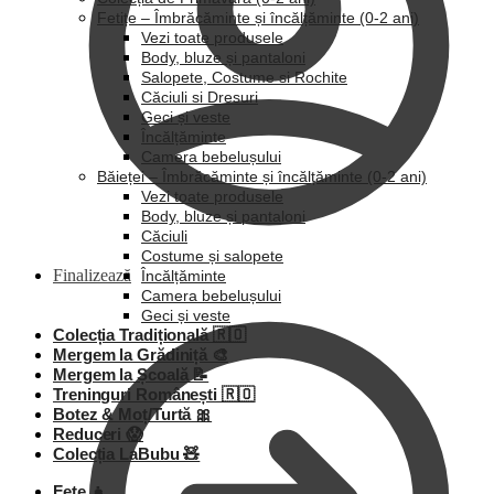
Fetițe – Îmbrăcăminte și încălțăminte (0-2 ani)
Vezi toate produsele
Body, bluze și pantaloni
Salopete, Costume si Rochite
Căciuli si Dresuri
Geci și veste
Încălțăminte
Camera bebelușului
Băieței – Îmbrăcăminte și încălțăminte (0-2 ani)
Vezi toate produsele
Body, bluze și pantaloni
Căciuli
Costume și salopete
Finalizează
Încălțăminte
Camera bebelușului
Geci și veste
Colecția Tradițională 🇷🇴
Mergem la Grădiniță 🎨
Mergem la Școală 📝
Treninguri Românești 🇷🇴
Botez & Moț/Turtă 🎀
Reduceri 😱
Colecția LaBubu 🧸
Fete 👧