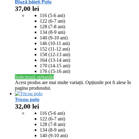
Bluză băieți Polo
37,00
lei
116 (5-6 ani)
122 (6-7 ani)
128 (7-8 ani)
134 (8-9 ani)
140 (9-10 ani)
146 (10-11 ani)
152 (11-12 ani)
158 (12-13 ani)
164 (13-14 ani)
170 (14-15 ani)
176 (15-16 ani)
Selectează opțiunile
Acest produs are mai multe variații. Opțiunile pot fi alese în
pagina produsului.
Tricou polo
32,00
lei
116 (5-6 ani)
122 (6-7 ani)
128 (7-8 ani)
134 (8-9 ani)
140 (9-10 ani)