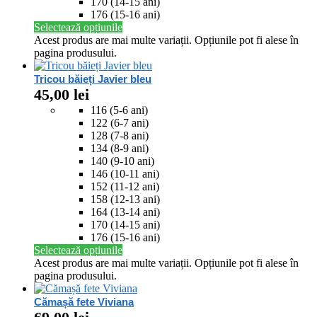
170 (14-15 ani)
176 (15-16 ani)
Selectează opțiunile
Acest produs are mai multe variații. Opțiunile pot fi alese în
pagina produsului.
Tricou băieți Javier bleu
45,00
lei
116 (5-6 ani)
122 (6-7 ani)
128 (7-8 ani)
134 (8-9 ani)
140 (9-10 ani)
146 (10-11 ani)
152 (11-12 ani)
158 (12-13 ani)
164 (13-14 ani)
170 (14-15 ani)
176 (15-16 ani)
Selectează opțiunile
Acest produs are mai multe variații. Opțiunile pot fi alese în
pagina produsului.
Cămașă fete Viviana