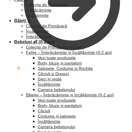
Colecția de Primăvară
Îmbrăcăminte
Încălțăminte
Băieți 👦
Colecția de Primăvară
Încălțăminte
Îmbrăcăminte
Bebeluși 👶 (0-2 ani)
Colecția de Primăvară (0-2 ani)
Fetițe – Îmbrăcăminte și încălțăminte (0-2 ani)
Vezi toate produsele
Body, bluze și pantaloni
0,00
lei
0
Salopete, Costume si Rochite
Căciuli si Dresuri
Geci și veste
Încălțăminte
Camera bebelușului
Băieței – Îmbrăcăminte și încălțăminte (0-2 ani)
Vezi toate produsele
Body, bluze și pantaloni
Căciuli
Costume și salopete
Încălțăminte
Camera bebelușului