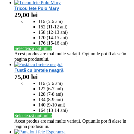
Tricou fete Polo Mary
29,00
lei
116 (5-6 ani)
152 (11-12 ani)
158 (12-13 ani)
170 (14-15 ani)
176 (15-16 ani)
Selectează opțiunile
Acest produs are mai multe variații. Opțiunile pot fi alese în
pagina produsului.
Fustă cu bretele neagră
75,00
lei
116 (5-6 ani)
122 (6-7 ani)
128 (7-8 ani)
134 (8-9 ani)
140 (9-10 ani)
164 (13-14 ani)
Selectează opțiunile
Acest produs are mai multe variații. Opțiunile pot fi alese în
pagina produsului.