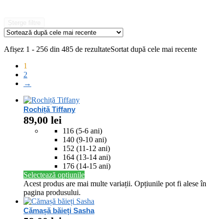
Șterge filtre
Afișez 1 - 256 din 485 de rezultate
Sortat după cele mai recente
1
2
→
Rochiță Tiffany
89,00
lei
116 (5-6 ani)
140 (9-10 ani)
152 (11-12 ani)
164 (13-14 ani)
176 (14-15 ani)
Selectează opțiunile
Acest produs are mai multe variații. Opțiunile pot fi alese în
pagina produsului.
Cămașă băieți Sasha