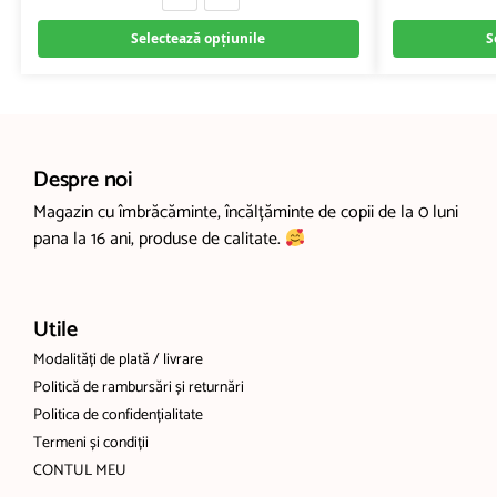
Selectează opțiunile
S
Despre noi
Magazin cu îmbrăcăminte, încălțăminte de copii de la 0 luni
pana la 16 ani, produse de calitate.
Utile
Modalități de plată / livrare
Politică de rambursări și returnări
Politica de confidențialitate
Termeni și condiții
CONTUL MEU