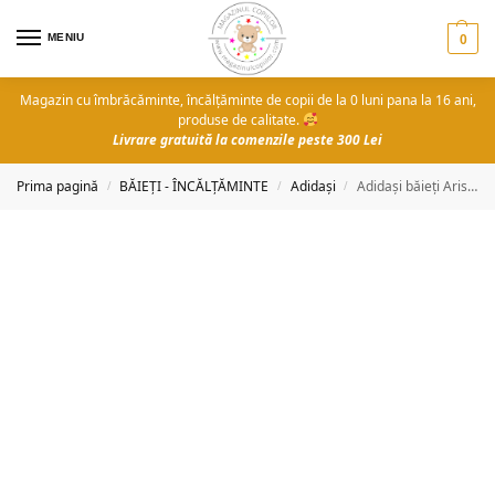
MENIU
0
Magazin cu îmbrăcăminte, încălțăminte de copii de la 0 luni pana la 16 ani,
produse de calitate.
Livrare gratuită la comenzile peste 300 Lei
Prima pagină
BĂIEȚI - ÎNCĂLȚĂMINTE
Adidași
Adidași băieți Aristos (25-30)
/
/
/