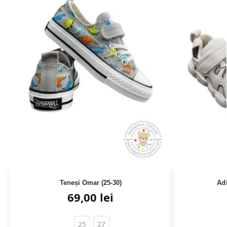
Teneși Omar (25-30)
Ad
69,00
lei
25
27