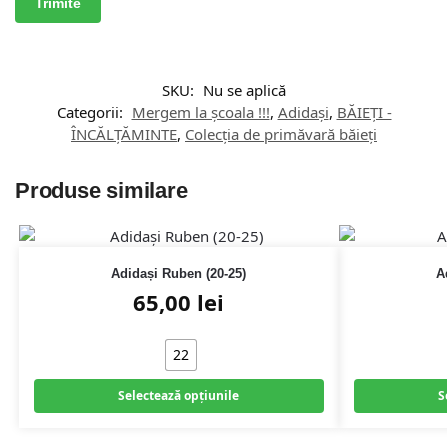
SKU:
Nu se aplică
Categorii:
Mergem la școala !!!
,
Adidași
,
BĂIEȚI -
ÎNCĂLȚĂMINTE
,
Colecția de primăvară băieți
Produse similare
Adidași Ruben (20-25)
A
65,00
lei
22
Selectează opțiunile
S