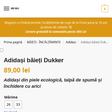
MENIU
0
Magazin cu îmbrăcăminte, încălțăminte de copii de la 0 luni pana la 16 ani,
produse de calitate. 🥰
Livrare gratuită la comenzile peste 300 Lei
Prima pagină
BĂIEȚI - ÎNCĂLȚĂMINTE
Adidași
Adidași băieți Dukker
/
/
/
Adidași băieți Dukker
89,00
lei
Adidași din piele ecologică, talpă de spumă și
închidere cu arici
Mărime
26
33
Anulează