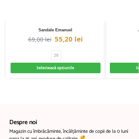
Sandale Emanuel
55,20
lei
69,00
lei
26
Selectează opțiunile
S
Despre noi
Magazin cu îmbrăcăminte, încălțăminte de copii de la 0 luni
pana la 16 ani, produse de calitate.