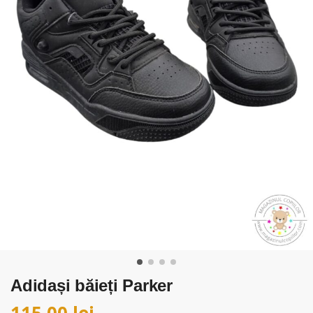
Adidași băieți Parker
115,00
lei