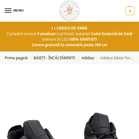
MENIU
0
CADOU DE VARĂ:
Cumpără oricare
5 produse
și primești automat
Cutia Surpriză de Vară
(valoare 50 LEI)
100% GRATUIT!
Livrare gratuită la comenzile peste 300 Lei
Prima pagină
BĂIEȚI - ÎNCĂLȚĂMINTE
Adidași
Adidași băieți Parker
/
/
/