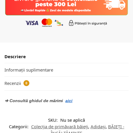
Descriere
Informații suplimentare
Recenzii
0
⇒ Consultă ghidul de mărimi
aici
SKU:
Nu se aplică
Categorii:
Colecția de primăvară băieți
,
Adidași
,
BĂIEȚI -
ÎNCĂLȚĂMINTE