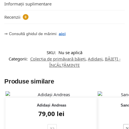
Informații suplimentare
Recenzii
0
⇒ Consultă ghidul de mărimi
aici
SKU:
Nu se aplică
Categorii:
Colecția de primăvară băieți
,
Adidași
,
BĂIEȚI -
ÎNCĂLȚĂMINTE
Produse similare
Adidași Andreas
Sand
79,00
lei
32
2