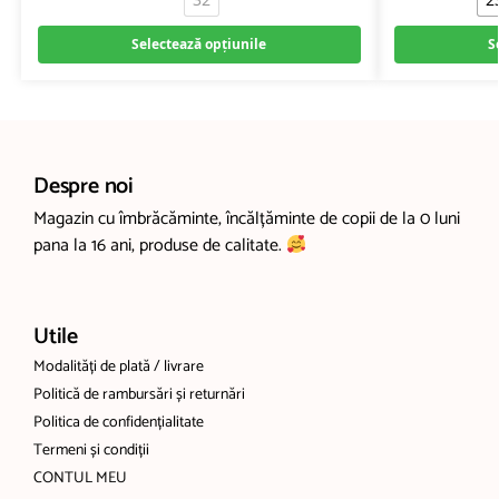
Selectează opțiunile
S
Despre noi
Magazin cu îmbrăcăminte, încălțăminte de copii de la 0 luni
pana la 16 ani, produse de calitate.
Utile
Modalități de plată / livrare
Politică de rambursări și returnări
Politica de confidențialitate
Termeni și condiții
CONTUL MEU