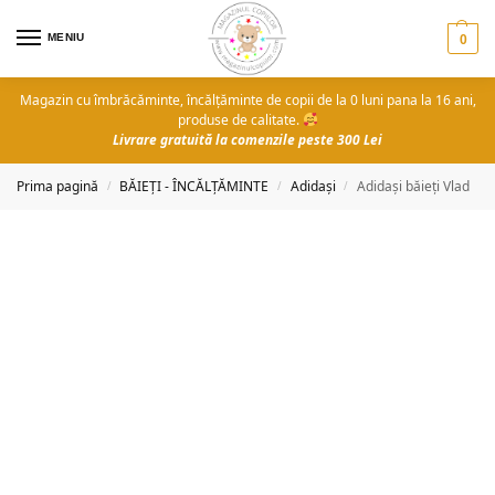
MENIU
0
Magazin cu îmbrăcăminte, încălțăminte de copii de la 0 luni pana la 16 ani,
produse de calitate.
Livrare gratuită la comenzile peste 300 Lei
Prima pagină
BĂIEȚI - ÎNCĂLȚĂMINTE
Adidași
Adidași băieți Vlad
/
/
/