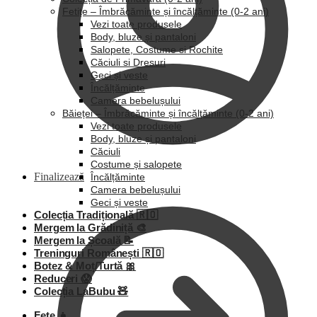
Fetițe – Îmbrăcăminte și încălțăminte (0-2 ani)
Vezi toate produsele
Body, bluze și pantaloni
Salopete, Costume si Rochite
Căciuli si Dresuri
Geci și veste
Încălțăminte
Camera bebelușului
Băieței – Îmbrăcăminte și încălțăminte (0-2 ani)
Vezi toate produsele
Body, bluze și pantaloni
Căciuli
Costume și salopete
Finalizează
Încălțăminte
Camera bebelușului
Geci și veste
Colecția Tradițională 🇷🇴
Mergem la Grădiniță 🎨
Mergem la Școală 📝
Treninguri Românești 🇷🇴
Botez & Moț/Turtă 🎀
Reduceri 😱
Colecția LaBubu 🧸
Fete 👧