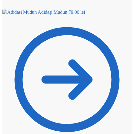
Adidași Mudun
79,00
lei