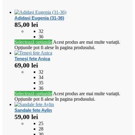
Adidași Eugenia (31-36)
85,00
lei
32
36
Selectează opțiunile
Acest produs are mai multe variații.
Opțiunile pot fi alese în pagina produsului.
Teneși fete Anica
69,00
lei
32
34
35
36
Selectează opțiunile
Acest produs are mai multe variații.
Opțiunile pot fi alese în pagina produsului.
Sandale fete Aylin
59,00
lei
25
28
30