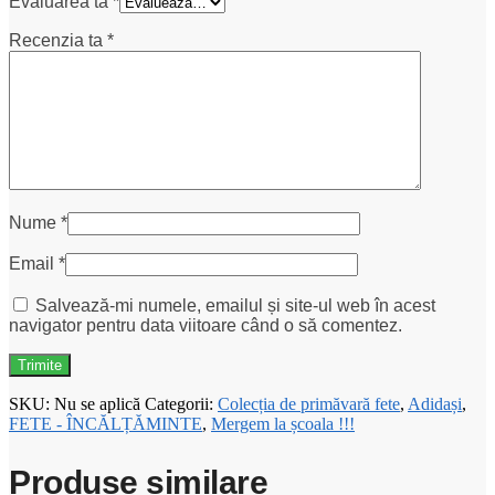
Evaluarea ta
*
Recenzia ta
*
Nume
*
Email
*
Salvează-mi numele, emailul și site-ul web în acest
navigator pentru data viitoare când o să comentez.
SKU:
Nu se aplică
Categorii:
Colecția de primăvară fete
,
Adidași
,
FETE - ÎNCĂLȚĂMINTE
,
Mergem la școala !!!
Produse similare