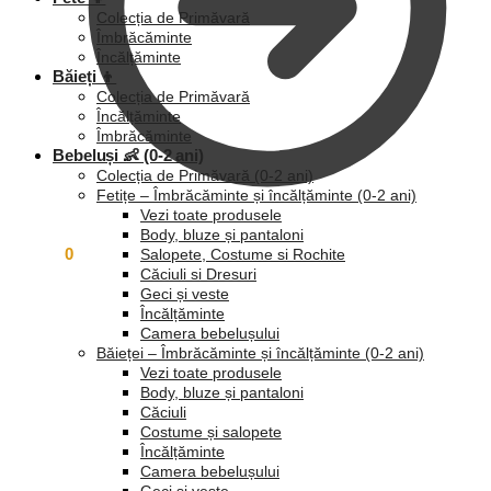
Colecția de Primăvară
Îmbrăcăminte
Încălțăminte
Băieți 👦
Colecția de Primăvară
Încălțăminte
Îmbrăcăminte
Bebeluși 👶 (0-2 ani)
Colecția de Primăvară (0-2 ani)
Fetițe – Îmbrăcăminte și încălțăminte (0-2 ani)
Vezi toate produsele
Body, bluze și pantaloni
0,00
lei
0
Salopete, Costume si Rochite
Căciuli si Dresuri
Geci și veste
Încălțăminte
Camera bebelușului
Băieței – Îmbrăcăminte și încălțăminte (0-2 ani)
Vezi toate produsele
Body, bluze și pantaloni
Căciuli
Costume și salopete
Încălțăminte
Camera bebelușului