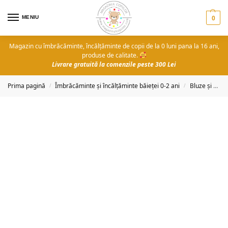
MENIU
0
Magazin cu îmbrăcăminte, încălțăminte de copii de la 0 luni pana la 16 ani,
produse de calitate.
Livrare gratuită la comenzile peste 300 Lei
Prima pagină
Îmbrăcăminte și încălțăminte băieței 0-2 ani
Bluze și pantaloni
/
/