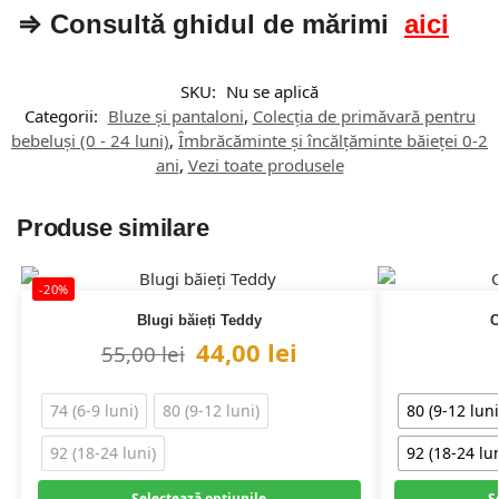
⇒ Consultă ghidul de mărimi
aici
SKU:
Nu se aplică
Categorii:
Bluze și pantaloni
,
Colecția de primăvară pentru
bebeluși (0 - 24 luni)
,
Îmbrăcăminte și încălțăminte băieței 0-2
ani
,
Vezi toate produsele
Produse similare
-20%
Blugi băieți Teddy
C
44,00
lei
55,00
lei
74 (6-9 luni)
80 (9-12 luni)
80 (9-12 luni
92 (18-24 luni)
92 (18-24 lun
Selectează opțiunile
S