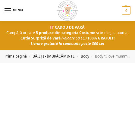
MENIU
0
CADOU DE VARĂ:
Cumpără oricare
5 produse din categoria Costume
și primești automat
Cutia Surpriză de Vară
(valoare 50 LEI)
100% GRATUIT!
Livrare gratuită la comenzile peste 300 Lei
Prima pagină
BĂIEȚI - ÎMBRĂCĂMINTE
Body
Body ”I love mummy” gri 0-12 luni
/
/
/