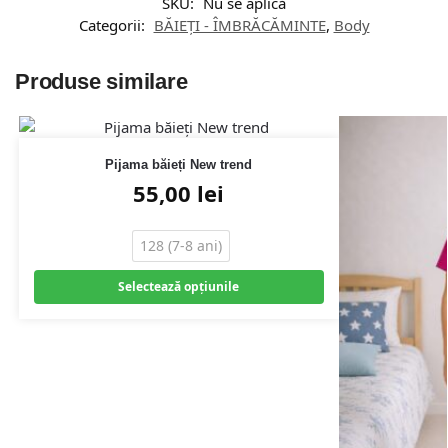
SKU:
Nu se aplică
Categorii:
BĂIEȚI - ÎMBRĂCĂMINTE
,
Body
Produse similare
Pijama băieți New trend
55,00
lei
128 (7-8 ani)
Selectează opțiunile