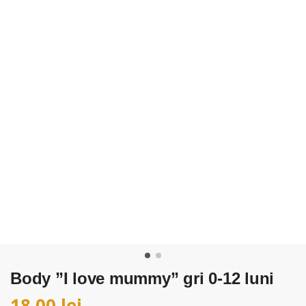
Body ”I love mummy” gri 0-12 luni
18,00
lei