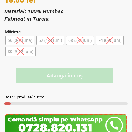
Material: 100% Bumbac
Fabricat în Turcia
Mărime
56 (0-1 lună)
62 (1-3 luni)
68 (3-6 luni)
74 (6-9 luni)
80 (9-12 luni)
Adaugă în coș
Doar 1 produse în stoc.