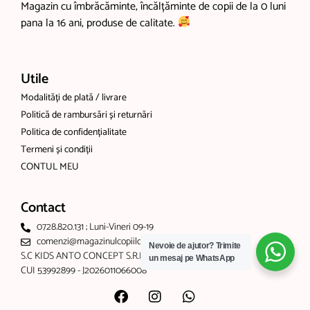
Magazin cu îmbrăcăminte, încălțăminte de copii de la 0 luni
pana la 16 ani, produse de calitate.
Utile
Modalități de plată / livrare
Politică de rambursări și returnări
Politica de confidențialitate
Termeni și condiții
CONTUL MEU
Contact
0728.820.131 ; Luni-Vineri 09-19
comenzi@magazinulcopiilor.com
Nevoie de ajutor?
Trimite
S.C KIDS ANTO CONCEPT S.R.L
un mesaj pe WhatsApp
CUI 53992899 - J2026011066008