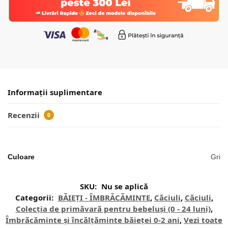
Informații suplimentare
Recenzii
0
Culoare
Gri
SKU:
Nu se aplică
Categorii:
BĂIEȚI - ÎMBRĂCĂMINTE
,
Căciuli
,
Căciuli
,
Colecția de primăvară pentru bebeluși (0 - 24 luni)
,
Îmbrăcăminte și încălțăminte băieței 0-2 ani
,
Vezi toate