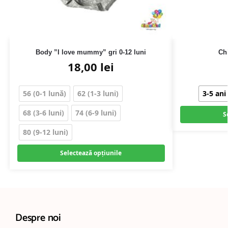
Body ”I love mummy” gri 0-12 luni
Chi
18,00
lei
56 (0-1 lună)
62 (1-3 luni)
3-5 ani
68 (3-6 luni)
74 (6-9 luni)
S
80 (9-12 luni)
Selectează opțiunile
Despre noi