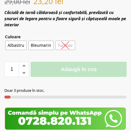
23,20
lei
29,00
lei
Căciulă de iarnă călduroasă și confortabilă, prevăzută cu
șnururi de legare pentru o fixare sigură și căptușeală moale pe
interior
Culoare
Albastru
Bleumarin
Turcoaz
Adaugă în coș
Doar 3 produse în stoc.