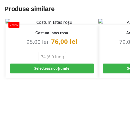
Produse similare
-20%
Costum Istas roșu
Ad
76,00
lei
95,00
lei
79,
74 (6-9 luni)
Selectează opțiunile
S