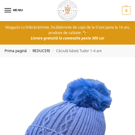
MENIU
0
Magazin cu îmbrăcăminte, încălțăminte de copii de la 0 luni pana la 16 ani,
produse de calitate.
Livrare gratuită la comenzile peste 300 Lei
Prima pagină
REDUCERI
Căciulă băieți Tudor 1-4 ani
/
/