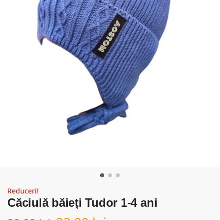
Reduceri!
Căciulă băieți Tudor 1-4 ani