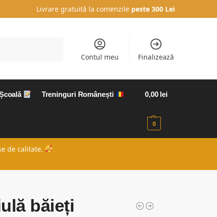
Livrare gratuită la comenzile
peste 300 Lei
Caută
Contul meu
Finalizează
 Școală
Treninguri Românești
0,00
lei
0
e de calitate.
ulă băieți