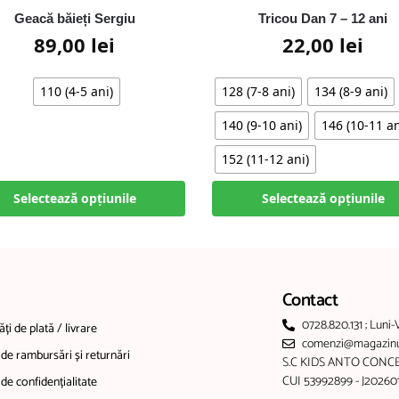
Geacă băieți Sergiu
Tricou Dan 7 – 12 ani
89,00
lei
22,00
lei
110 (4-5 ani)
128 (7-8 ani)
134 (8-9 ani)
140 (9-10 ani)
146 (10-11 an
152 (11-12 ani)
Selectează opțiunile
Selectează opțiunile
Contact
0728.820.131 ; Luni-
ți de plată / livrare
comenzi@magazinul
 de rambursări și returnări
S.C KIDS ANTO CONCE
CUI 53992899 - J2026
 de confidențialitate