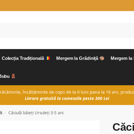
Colecția Tradițională
Mergem la Grădiniță
Mergem la
aBubu
căminte, încălțăminte de copii de la 0 luni pana la 16 ani, produs
Livrare gratuită la comenzile peste 300 Lei
li
Căciulă băieți Ursuleți 3-5 ani
/
Căci