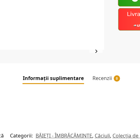
Informații suplimentare
Recenzii
0
că
Categorii:
BĂIEȚI - ÎMBRĂCĂMINTE
,
Căciuli
,
Colecția de