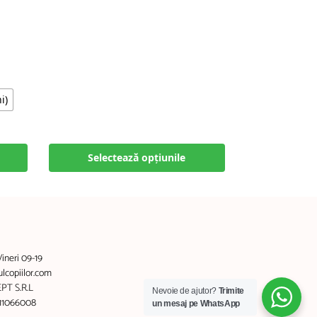
i)
Selectează opțiunile
Vineri 09-19
copiilor.com
PT S.R.L
Nevoie de ajutor?
Trimite
011066008
un mesaj pe WhatsApp