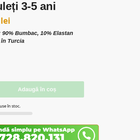
leți 3-5 ani
0
lei
l: 90% Bumbac, 10% Elastan
 în Turcia
Adaugă în coș
se în stoc.