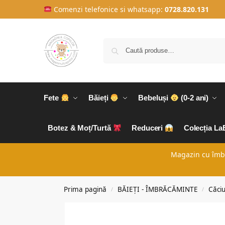
Comenzi telefonice si whatsapp:
0728.820.131
Fete
Băieți
Bebeluși
(0-2 ani)
Botez & Moț/Turtă
Reduceri
Colecția L
Magazin cu îmbră
Prima pagină
BĂIEȚI - ÎMBRĂCĂMINTE
Căciu
/
/