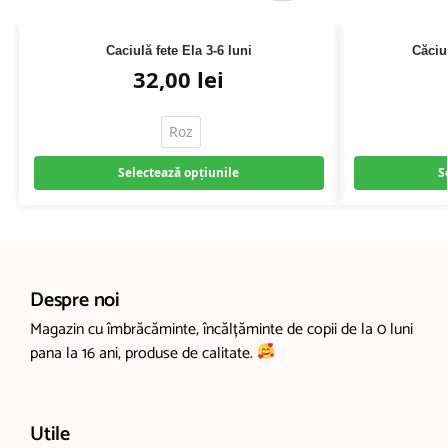
Caciulă fete Ela 3-6 luni
Căciu
32,00
lei
Roz
Selectează opțiunile
S
Despre noi
Magazin cu îmbrăcăminte, încălțăminte de copii de la 0 luni
pana la 16 ani, produse de calitate.
Utile