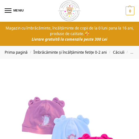
MENIU
0
Magazin cu îmbrăcăminte, încălțăminte de copii de la 0 luni pana la 16 ani,
produse de calitate.
Livrare gratuită la comenzile peste 300 Lei
Prima pagină
Îmbrăcăminte și încălțăminte fetițe 0-2 ani
Căciuli
Căciu
/
/
/