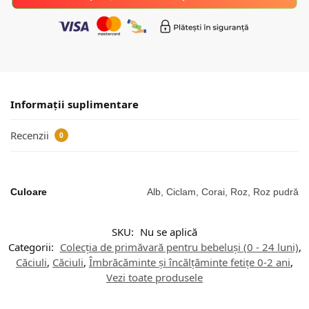
Informații suplimentare
Recenzii
0
Culoare
Alb, Ciclam, Corai, Roz, Roz pudră
SKU:
Nu se aplică
Categorii:
Colecția de primăvară pentru bebeluși (0 - 24 luni)
,
Căciuli
,
Căciuli
,
Îmbrăcăminte și încălțăminte fetițe 0-2 ani
,
Vezi toate produsele