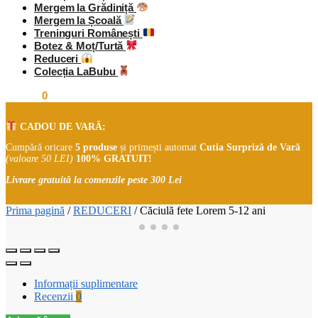
Mergem la Grădiniță
Mergem la Școală
Treninguri Românești
Botez & Moț/Turtă
Reduceri
Colecția LaBubu
0,00
lei
0
CADOU DE VARĂ:
Cumpără oricare
5 produse
și primești automat
Cutia Surpriză de Vară
(valoare 50 LEI)
100% GRATUIT!
Livrare gratuită la comenzile peste 300 Lei
Prima pagină
/
REDUCERI
/
Căciulă fete Lorem 5-12 ani
Informații suplimentare
Recenzii
0