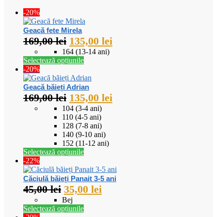
-20%
Geacă fete Mirela
169,00
lei
135,00
lei
164 (13-14 ani)
Selectează opțiunile
-20%
Geacă băieți Adrian
169,00
lei
135,00
lei
104 (3-4 ani)
110 (4-5 ani)
128 (7-8 ani)
140 (9-10 ani)
152 (11-12 ani)
Selectează opțiunile
-22%
Căciulă băieți Panait 3-5 ani
45,00
lei
35,00
lei
Bej
Selectează opțiunile