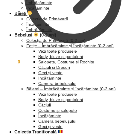
Îmbrăcăminte
Încălțăminte
Băieți
Colecția de Primăvară
Încălțăminte
Îmbrăcăminte
Bebeluși
(0-2 ani)
Colecția de Primăvară (0-2 ani)
Fetițe – Îmbrăcăminte și încălțăminte (0-2 ani)
Vezi toate produsele
Body, bluze și pantaloni
0,00
lei
0
Salopete, Costume si Rochite
Căciuli si Dresuri
Geci și veste
Încălțăminte
Camera bebelușului
Băieței – Îmbrăcăminte și încălțăminte (0-2 ani)
Vezi toate produsele
Body, bluze și pantaloni
Căciuli
Costume și salopete
Încălțăminte
Camera bebelușului
Geci și veste
Colecția Tradițională