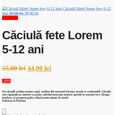
Căciulă băieți Super boy 6-12
luni
49,00
lei
39,00
lei
Reduceri!
Căciulă fete Lorem
5-12 ani
55,00
lei
44,00
lei
-20%
Set căciulă și fular pentru copii, realizat din material tricotat, moale și confortabil. Căciula
este căptușită pe interior cu polar, oferind protecție termică sporită în sezonul rece. Design
modern, cu pompon pufos, ideal pentru ținute de iarnă.
Fabricat în Polonia