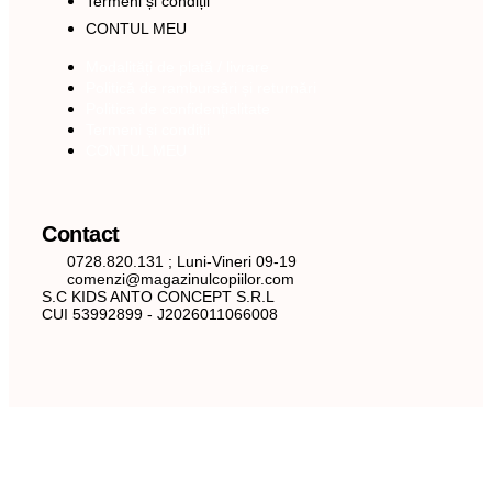
Termeni și condiții
CONTUL MEU
Modalități de plată / livrare
Politică de rambursări și returnări
Politica de confidențialitate
Termeni și condiții
CONTUL MEU
Contact
0728.820.131 ; Luni-Vineri 09-19
comenzi@magazinulcopiilor.com
S.C KIDS ANTO CONCEPT S.R.L
CUI 53992899 - J2026011066008