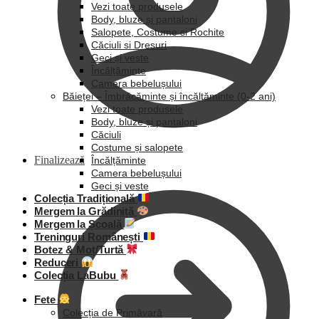
Vezi toate produsele
Body, bluze și pantaloni
Salopete, Costume si Rochite
Căciuli si Dresuri
Geci și veste
Încălțăminte
Camera bebelușului
Băieței – Îmbrăcăminte și încălțăminte (0-2 ani)
Vezi toate produsele
Body, bluze și pantaloni
Căciuli
Costume și salopete
Finalizează
Încălțăminte
Camera bebelușului
Geci și veste
Colecția Tradițională
Mergem la Grădiniță
Mergem la Școală
Treninguri Românești
Botez & Moț/Turtă
Reduceri
Colecția LaBubu
Fete
Colecția de Primăvară