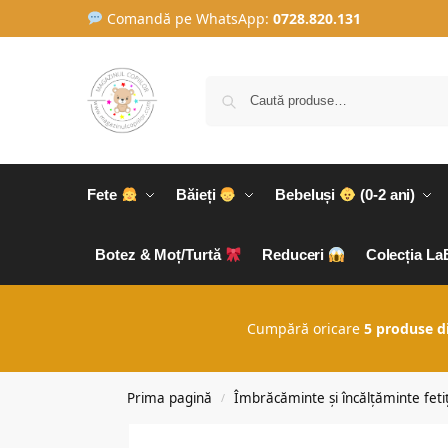
Comandă pe WhatsApp:
0728.820.131
Fete
Băieți
Bebeluși
(0-2 ani)
Botez & Moț/Turtă
Reduceri
Colecția L
Cumpără oricare
5 produse d
Prima pagină
Îmbrăcăminte și încălțăminte fetiț
/