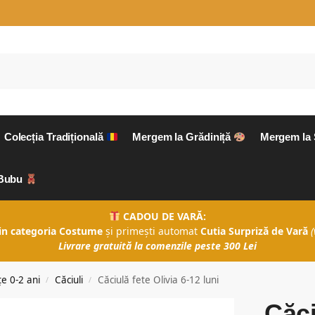
Colecția Tradițională
Mergem la Grădiniță
Mergem la
aBubu
CADOU DE VARĂ:
in categoria Costume
și primești automat
Cutia Surpriză de Vară
(
Livrare gratuită la comenzile peste 300 Lei
e 0-2 ani
Căciuli
Căciulă fete Olivia 6-12 luni
/
/
Căci