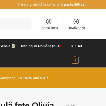
Livrare gratuită la comenzile
peste 300 Lei
Caută
Contul meu
Finalizează
 Școală
Treninguri Românești
0,00
lei
0
valoare 50 LEI)
100% GRATUIT!
ulă fete Olivia