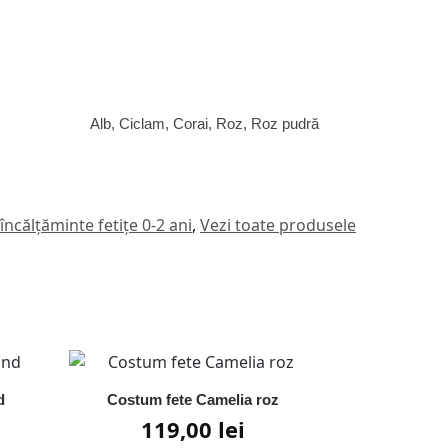
Alb, Ciclam, Corai, Roz, Roz pudră
ncălțăminte fetițe 0-2 ani
,
Vezi toate produsele
d
Costum fete Camelia roz
119,00
lei