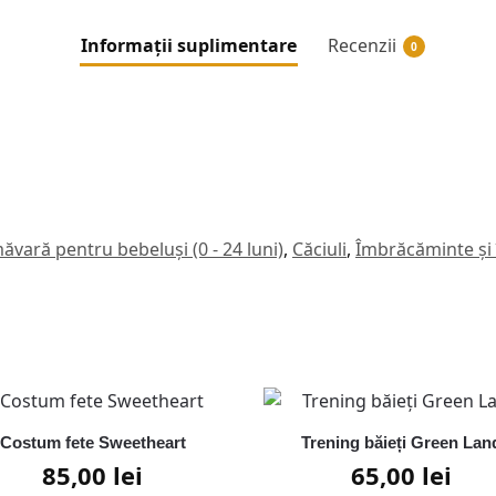
Informații suplimentare
Recenzii
0
ăvară pentru bebeluși (0 - 24 luni)
,
Căciuli
,
Îmbrăcăminte și î
Costum fete Sweetheart
Trening băieți Green Lan
85,00
lei
65,00
lei