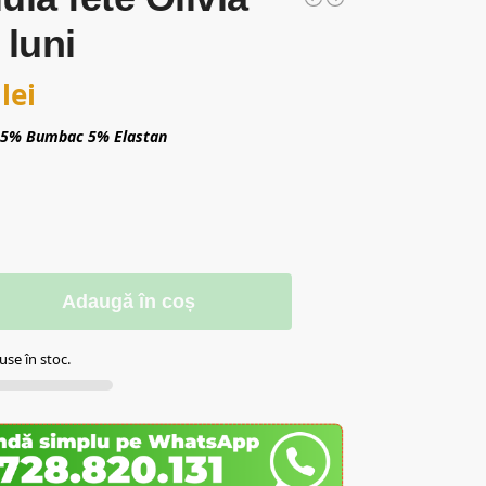
 luni
0
lei
 95% Bumbac 5% Elastan
Adaugă în coș
se în stoc.