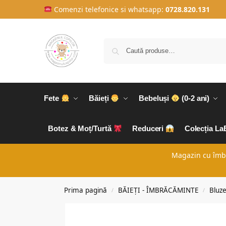
Comenzi telefonice si whatsapp:
0728.820.131
Fete
Băieți
Bebeluși
(0-2 ani)
Botez & Moț/Turtă
Reduceri
Colecția L
Magazin cu îmbră
Prima pagină
BĂIEȚI - ÎMBRĂCĂMINTE
Bluze
/
/