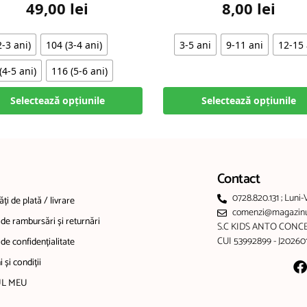
49,00
lei
8,00
lei
2-3 ani)
104 (3-4 ani)
3-5 ani
9-11 ani
12-15 
(4-5 ani)
116 (5-6 ani)
Selectează opțiunile
Selectează opțiunile
Contact
0728.820.131 ; Luni-
ți de plată / livrare
comenzi@magazinul
 de rambursări și returnări
S.C KIDS ANTO CONCE
CUI 53992899 - J2026
 de confidențialitate
 și condiții
L MEU