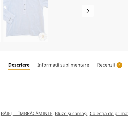
Descriere
Informații suplimentare
Recenzii
0
BĂIEȚI - ÎMBRĂCĂMINTE
,
Bluze și cămăși
,
Colecția de primă