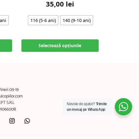
35,00
lei
ani
116 (5-6 ani)
140 (9-10 ani)
Selectează opțiunile
Vineri 09-19
copiilor.com
PT S.R.L
Nevoie de ajutor?
Trimite
011066008
un mesaj pe WhatsApp