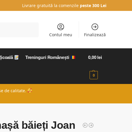
Livrare gratuită la comenzile
peste 300 Lei
Caută
Contul meu
Finalizează
 Școală
Treninguri Românești
0,00
lei
0
e de calitate.
așă băieți Joan