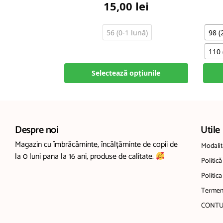
15,00
lei
56 (0-1 lună)
98 (
110 
Selectează opțiunile
Despre noi
Utile
Magazin cu îmbrăcăminte, încălțăminte de copii de
Modalită
la 0 luni pana la 16 ani, produse de calitate.
Politică
Politica
Termeni
CONTU