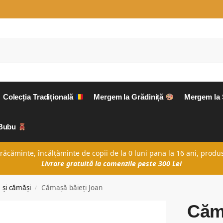
Colecția Tradițională
Mergem la Grădiniță
Mergem la
aBubu
căminte, încălțăminte de copii de la 0 luni pana la 16 ani, produs
Livrare gratuită la comenzile peste 300 Lei
 și cămăși
Cămașă băieți Joan
/
Căm