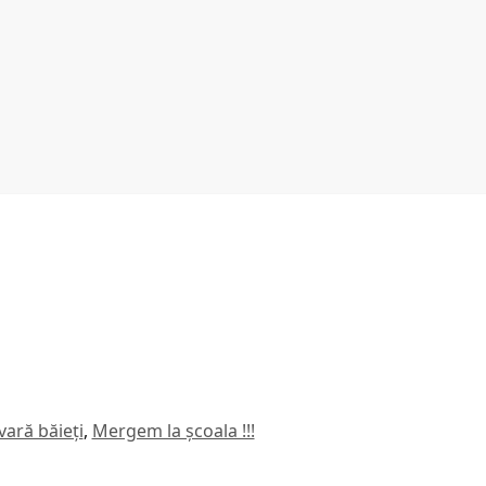
vară băieți
,
Mergem la școala !!!