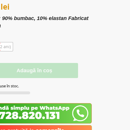
0
lei
l: 90% bumbac, 10% elastan
Fabricat
a
2 ani)
Adaugă în coș
se în stoc.