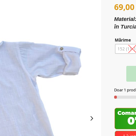
69,0
Materia
în Turci
Mărime
152 (11-1
Doar 1 produ