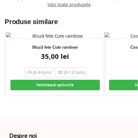
Vezi toate produsele
Produse similare
Bluză fete Cute rainbow
Cos
35,00
lei
74 (6-9 luni)
80 (9-12 luni)
Selectează opțiunile
S
Despre noi