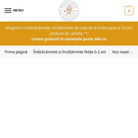
MENIU
0
Magazin cu îmbrăcăminte, încălțăminte de copii de la 0 luni pana la 16 ani,
produse de calitate.
Livrare gratuită la comenzile peste 300 Lei
Prima pagină
Îmbrăcăminte și încălțăminte fetițe 0-2 ani
Vezi toate produsele
/
/