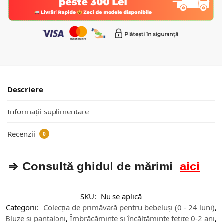
Descriere
Informații suplimentare
Recenzii
0
⇒ Consultă ghidul de mărimi
aici
SKU:
Nu se aplică
Categorii:
Colecția de primăvară pentru bebeluși (0 - 24 luni)
,
Bluze și pantaloni
,
Îmbrăcăminte și încălțăminte fetițe 0-2 ani
,