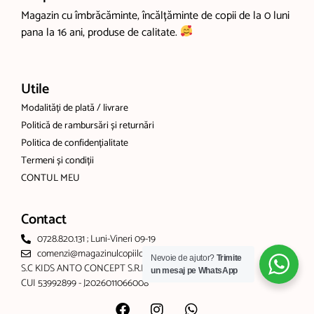
Magazin cu îmbrăcăminte, încălțăminte de copii de la 0 luni
pana la 16 ani, produse de calitate.
Utile
Modalități de plată / livrare
Politică de rambursări și returnări
Politica de confidențialitate
Termeni și condiții
CONTUL MEU
Contact
0728.820.131 ; Luni-Vineri 09-19
comenzi@magazinulcopiilor.com
Nevoie de ajutor?
Trimite
S.C KIDS ANTO CONCEPT S.R.L
un mesaj pe WhatsApp
CUI 53992899 - J2026011066008