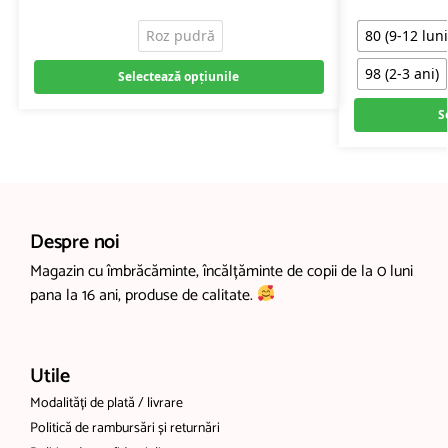
Roz pudră
80 (9-12 luni
98 (2-3 ani)
Selectează opțiunile
S
Despre noi
Magazin cu îmbrăcăminte, încălțăminte de copii de la 0 luni
pana la 16 ani, produse de calitate.
Utile
Modalități de plată / livrare
Politică de rambursări și returnări