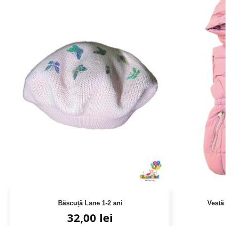
Băscuță Lane 1-2 ani
Vestă
32,00
lei