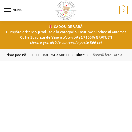
MENIU
0
CADOU DE VARĂ:
Cumpără oricare
5 produse din categoria Costume
și primești automat
Cutia Surpriză de Vară
(valoare 50 LEI)
100% GRATUIT!
Livrare gratuită la comenzile peste 300 Lei
Prima pagină
FETE - ÎMBRĂCĂMINTE
Bluze
Cămașă fete Fathia
/
/
/