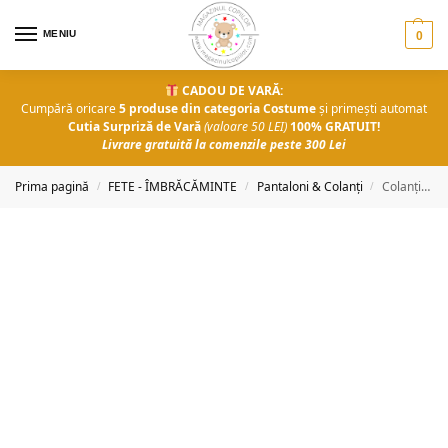
MENIU
0
CADOU DE VARĂ:
Cumpără oricare
5 produse din categoria Costume
și primești automat
Cutia Surpriză de Vară
(valoare 50 LEI)
100% GRATUIT!
Livrare gratuită la comenzile peste 300 Lei
Prima pagină
FETE - ÎMBRĂCĂMINTE
Pantaloni & Colanți
Colanți Evelyn
/
/
/