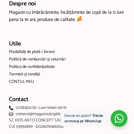
Despre noi
Magazin cu îmbrăcăminte, încălțăminte de copii de la 0 luni
pana la 16 ani, produse de calitate.
Utile
Modalități de plată / livrare
Politică de rambursări și returnări
Politica de confidențialitate
Termeni și condiții
CONTUL MEU
Contact
0728.820.131 ; Luni-Vineri 09-19
comenzi@magazinulcopiilor.com
Nevoie de ajutor?
Trimite
S.C KIDS ANTO CONCEPT S.R.L
un mesaj pe WhatsApp
CUI 53992899 - J2026011066008