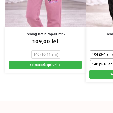
Trening fete KPop-Huntrix
Tren
109,00
lei
146 (10-11 ani)
104 (3-4 ani)
140 (9-10 an
Selectează opțiunile
S