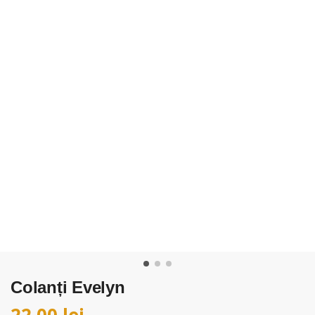
Colanți Evelyn
22,00
lei