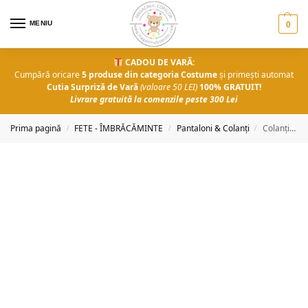
MENIU
0
CADOU DE VARĂ:
Cumpără oricare
5 produse din categoria Costume
și primești automat
Cutia Surpriză de Vară
(valoare 50 LEI)
100% GRATUIT!
Livrare gratuită la comenzile peste 300 Lei
Prima pagină
FETE - ÎMBRĂCĂMINTE
Pantaloni & Colanți
Colanți Mia
/
/
/