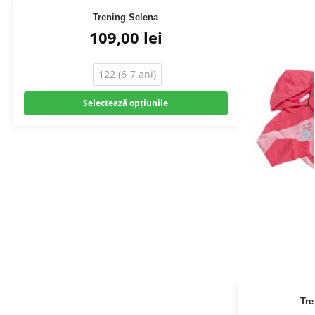
Trening Selena
109,00
lei
122 (6-7 ani)
Selectează opțiunile
Tre