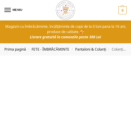
MENIU
0
Magazin cu îmbrăcăminte, încălțăminte de copii de la 0 luni pana la 16 ani,
produse de calitate.
Livrare gratuită la comenzile peste 300 Lei
Prima pagină
FETE - ÎMBRĂCĂMINTE
Pantaloni & Colanți
Colanți piele bej
/
/
/