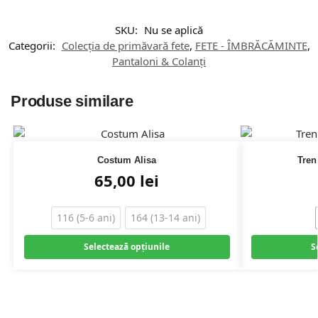
SKU:
Nu se aplică
Categorii:
Colecția de primăvară fete
,
FETE - ÎMBRĂCĂMINTE
,
Pantaloni & Colanți
Produse similare
Costum Alisa
Tren
65,00
lei
116 (5-6 ani)
164 (13-14 ani)
Selectează opțiunile
S