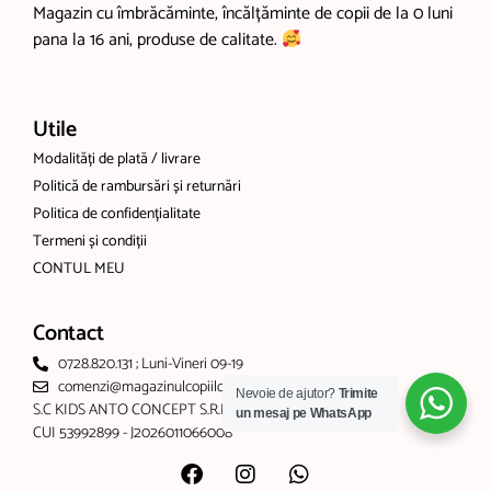
Magazin cu îmbrăcăminte, încălțăminte de copii de la 0 luni
pana la 16 ani, produse de calitate.
Utile
Modalități de plată / livrare
Politică de rambursări și returnări
Politica de confidențialitate
Termeni și condiții
CONTUL MEU
Contact
0728.820.131 ; Luni-Vineri 09-19
comenzi@magazinulcopiilor.com
Nevoie de ajutor?
Trimite
S.C KIDS ANTO CONCEPT S.R.L
un mesaj pe WhatsApp
CUI 53992899 - J2026011066008