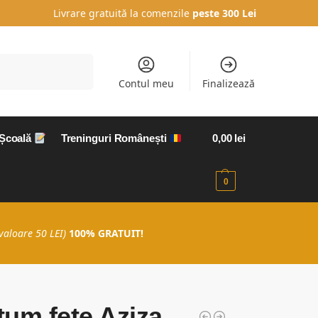
Livrare gratuită la comenzile
peste 300 Lei
Caută
Contul meu
Finalizează
 Școală
Treninguri Românești
0,00
lei
0
valoare 50 LEI)
100% GRATUIT!
um fete Aziza