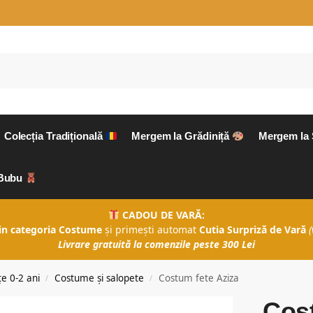
Colecția Tradițională
Mergem la Grădiniță
Mergem la
aBubu
CADOU DE VARĂ:
in categoria Costume
și primești automat
Cutia Surpriză de Vară
(
Livrare gratuită la comenzile peste 300 Lei
e 0-2 ani
Costume și salopete
Costum fete Aziza
/
/
Cost