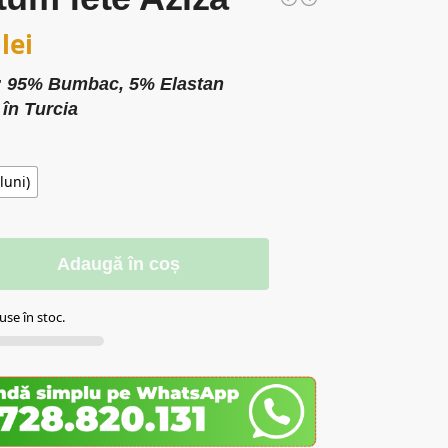
0
lei
l: 95% Bumbac, 5% Elastan
 în Turcia
luni)
Adaugă în coș
se în stoc.