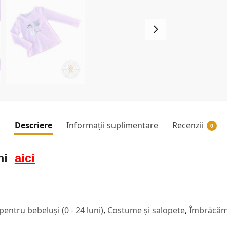
Descriere
Informații suplimentare
Recenzii
0
mi
aici
entru bebeluși (0 - 24 luni)
,
Costume și salopete
,
Îmbrăcămin