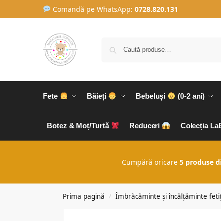
Comandă pe WhatsApp:
0728.820.131
Fete
Băieți
Bebeluși
(0-2 ani)
Botez & Moț/Turtă
Reduceri
Colecția L
Cumpără oricare
5 produse d
Prima pagină
Îmbrăcăminte și încălțăminte fetiț
/