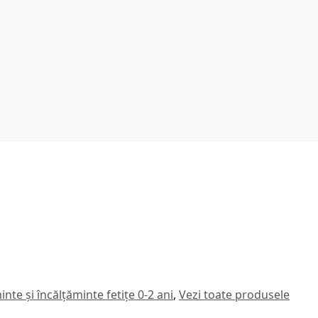
te și încălțăminte fetițe 0-2 ani
,
Vezi toate produsele