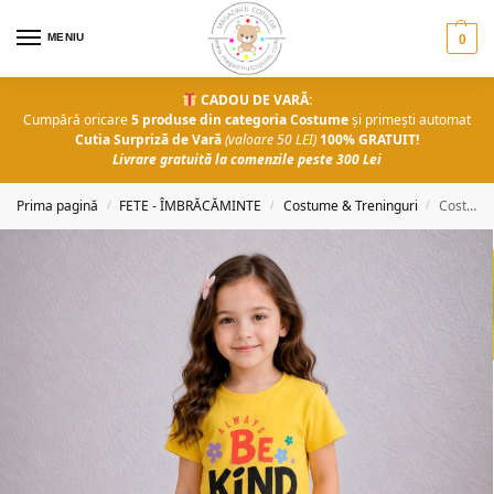
MENIU
0
CADOU DE VARĂ:
Cumpără oricare
5 produse din categoria Costume
și primești automat
Cutia Surpriză de Vară
(valoare 50 LEI)
100% GRATUIT!
Livrare gratuită la comenzile peste 300 Lei
Prima pagină
FETE - ÎMBRĂCĂMINTE
Costume & Treninguri
Costum fete Be Kind
/
/
/