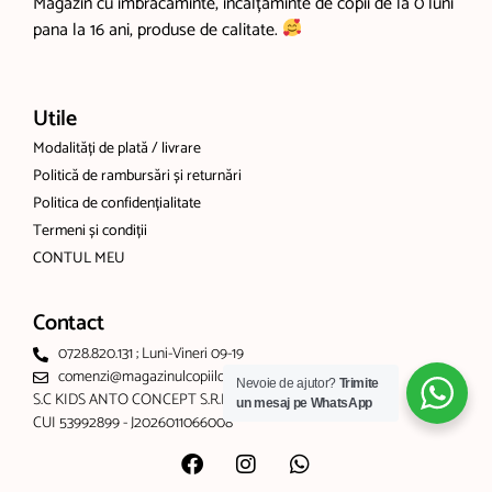
Magazin cu îmbrăcăminte, încălțăminte de copii de la 0 luni
pana la 16 ani, produse de calitate.
Utile
Modalități de plată / livrare
Politică de rambursări și returnări
Politica de confidențialitate
Termeni și condiții
CONTUL MEU
Contact
0728.820.131 ; Luni-Vineri 09-19
comenzi@magazinulcopiilor.com
Nevoie de ajutor?
Trimite
S.C KIDS ANTO CONCEPT S.R.L
un mesaj pe WhatsApp
CUI 53992899 - J2026011066008