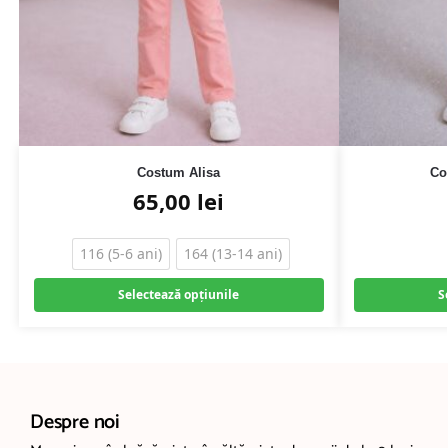
Costum Alisa
Co
65,00
lei
116 (5-6 ani)
164 (13-14 ani)
Selectează opțiunile
S
Despre noi