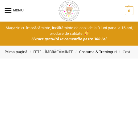
MENIU
0
Magazin cu îmbrăcăminte, încălțăminte de copii de la 0 luni pana la 16 ani,
produse de calitate.
Livrare gratuită la comenzile peste 300 Lei
Prima pagină
FETE - ÎMBRĂCĂMINTE
Costume & Treninguri
Costum fete Fundiță
/
/
/