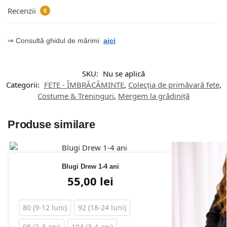
Recenzii
0
⇒ Consultă ghidul de mărimi
aici
SKU:
Nu se aplică
Categorii:
FETE - ÎMBRĂCĂMINTE
,
Colecția de primăvară fete
,
Costume & Treninguri
,
Mergem la grădiniță
Produse similare
Blugi Drew 1-4 ani
55,00
lei
80 (9-12 luni)
92 (18-24 luni)
98 (2-3 ani)
104 (3-4 ani)