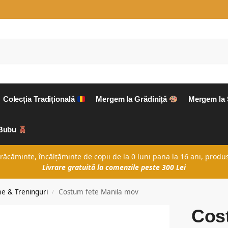
Colecția Tradițională
Mergem la Grădiniță
Mergem la
aBubu
căminte, încălțăminte de copii de la 0 luni pana la 16 ani, produs
Livrare gratuită la comenzile peste 300 Lei
e & Treninguri
Costum fete Manila mov
/
Cost