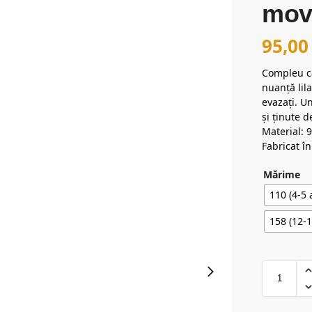
mo
95,0
Compleu ca
nuanță lil
evazați. U
și ținute de
Material:
Fabricat în
Mărime
110 (4-5 
158 (12-1