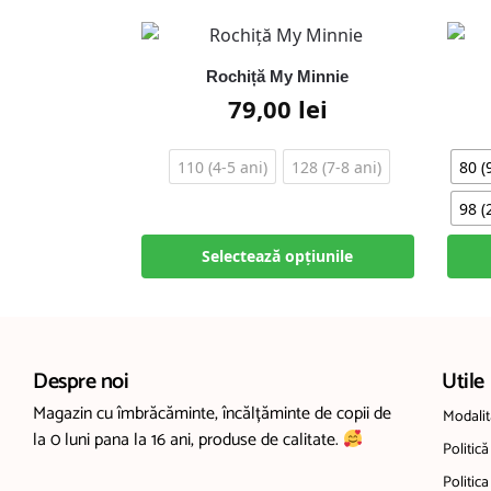
Rochiță My Minnie
79,00
lei
110 (4-5 ani)
128 (7-8 ani)
80 (
98 (
Selectează opțiunile
Despre noi
Utile
Magazin cu îmbrăcăminte, încălțăminte de copii de
Modalită
la 0 luni pana la 16 ani, produse de calitate.
Politică
Politica