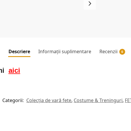
Descriere
Informații suplimentare
Recenzii
0
mi
aici
Categorii:
Colecția de vară fete
,
Costume & Treninguri
,
FE