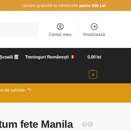
Livrare gratuită la comenzile
peste 300 Lei
Caută
Contul meu
Finalizează
 Școală
Treninguri Românești
0,00
lei
0
e de calitate.
um fete Manila