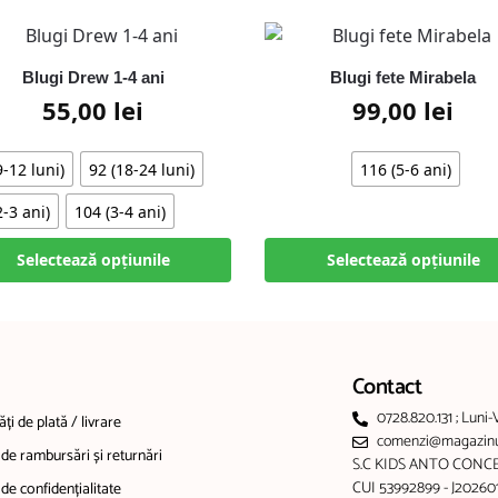
Blugi Drew 1-4 ani
Blugi fete Mirabela
55,00
lei
99,00
lei
9-12 luni)
92 (18-24 luni)
116 (5-6 ani)
2-3 ani)
104 (3-4 ani)
Selectează opțiunile
Selectează opțiunile
Contact
0728.820.131 ; Luni-
ți de plată / livrare
comenzi@magazinul
 de rambursări și returnări
S.C KIDS ANTO CONCE
CUI 53992899 - J2026
 de confidențialitate