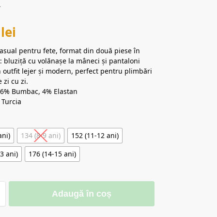
v
0
lei
sual pentru fete, format din două piese în
a: bluziță cu volănașe la mâneci și pantaloni
n outfit lejer și modern, perfect pentru plimbări
 zi cu zi.
 96% Bumbac, 4% Elastan
 Turcia
ani)
134 (8-9 ani)
152 (11-12 ani)
3 ani)
176 (14-15 ani)
Adaugă în coș