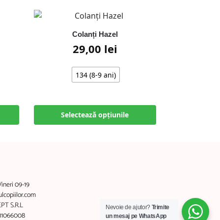
Colanți Hazel
29,00
lei
134 (8-9 ani)
Selectează opțiunile
Vineri 09-19
copiilor.com
PT S.R.L
Nevoie de ajutor?
Trimite
011066008
un mesaj pe WhatsApp