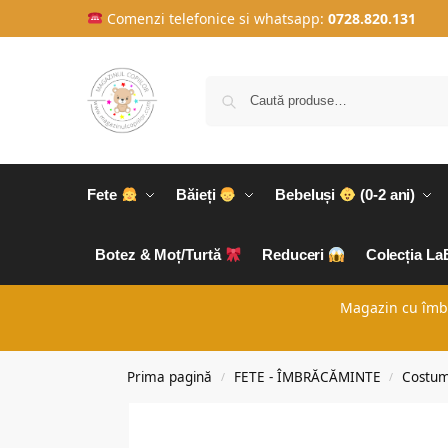
Comenzi telefonice si whatsapp:
0728.820.131
Fete
Băieți
Bebeluși
(0-2 ani)
Botez & Moț/Turtă
Reduceri
Colecția L
Magazin cu îmbră
Prima pagină
FETE - ÎMBRĂCĂMINTE
Costum
/
/