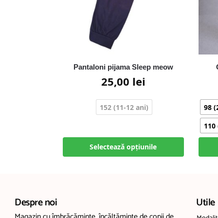
Pantaloni pijama Sleep meow
25,00
lei
152 (11-12 ani)
98 (
110 
Selectează opțiunile
Despre noi
Utile
Magazin cu îmbrăcăminte, încălțăminte de copii de