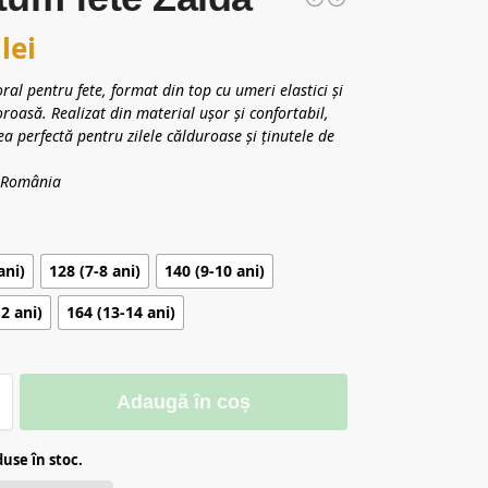
0
lei
ral pentru fete, format din top cu umeri elastici și
oroasă. Realizat din material ușor și confortabil,
ea perfectă pentru zilele călduroase și ținutele de
n România
ani)
128 (7-8 ani)
140 (9-10 ani)
2 ani)
164 (13-14 ani)
Adaugă în coș
use în stoc.