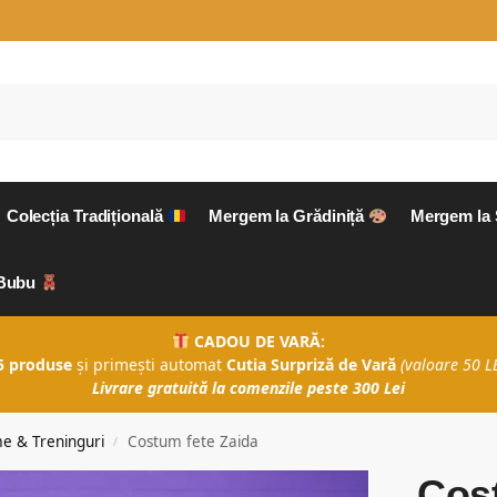
Colecția Tradițională
Mergem la Grădiniță
Mergem la
aBubu
CADOU DE VARĂ:
5 produse
și primești automat
Cutia Surpriză de Vară
(valoare 50 LE
Livrare gratuită la comenzile peste 300 Lei
e & Treninguri
Costum fete Zaida
/
Cost