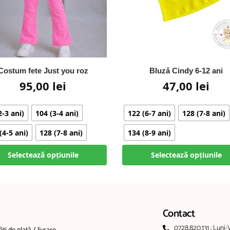
Costum fete Just you roz
Bluză Cindy 6-12 ani
95,00
lei
47,00
lei
2-3 ani)
104 (3-4 ani)
122 (6-7 ani)
128 (7-8 ani)
(4-5 ani)
128 (7-8 ani)
134 (8-9 ani)
Selectează opțiunile
Selectează opțiunile
Contact
0728.820.131 ; Luni-