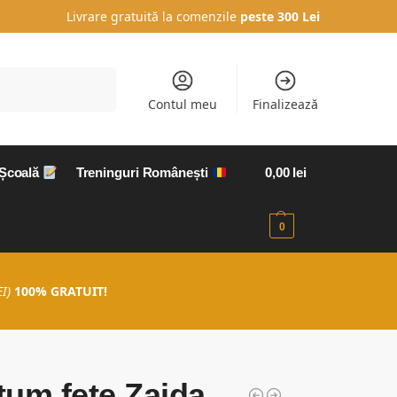
Livrare gratuită la comenzile
peste 300 Lei
Caută
Contul meu
Finalizează
 Școală
Treninguri Românești
0,00
lei
0
I)
100% GRATUIT!
um fete Zaida