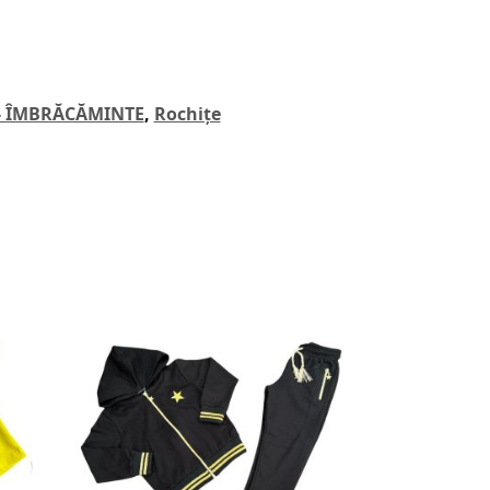
 - ÎMBRĂCĂMINTE
,
Rochițe