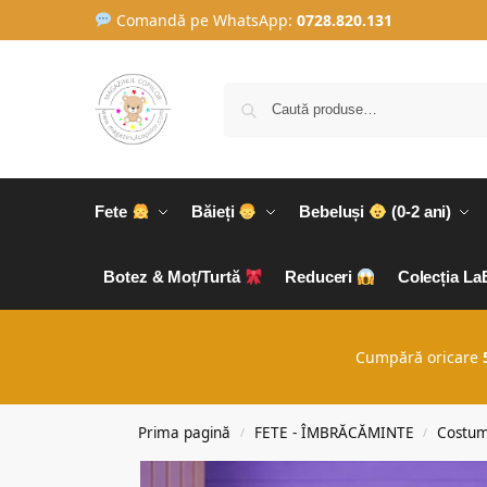
Comandă pe WhatsApp:
0728.820.131
Fete
Băieți
Bebeluși
(0-2 ani)
Botez & Moț/Turtă
Reduceri
Colecția L
Cumpără oricare
Prima pagină
FETE - ÎMBRĂCĂMINTE
Costum
/
/