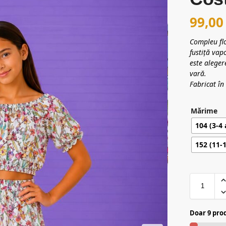
99,0
Compleu flo
fustiță vap
este aleger
vară.
Fabricat î
Mărime
104 (3-4 
152 (11-1
Doar 9 prod