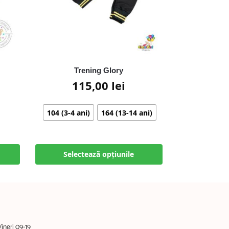
Trening Glory
115,00
lei
104 (3-4 ani)
164 (13-14 ani)
Selectează opțiunile
Vineri 09-19