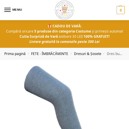
MENIU
0
CADOU DE VARĂ:
Cumpără oricare
5 produse din categoria Costume
și primești automat
Cutia Surpriză de Vară
(valoare 50 LEI)
100% GRATUIT!
Livrare gratuită la comenzile peste 300 Lei
Prima pagină
FETE - ÎMBRĂCĂMINTE
Dresuri & Șosete
Dres bumbac Charisma 1-13 ani
/
/
/