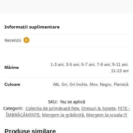
Informații suplimentare
Recenzii
0
1-3 ani, 3-5 ani, 5-7 ani, 7-9 ani, 9-11 ani,
Mărime
11-13 ani
Culoare
Alb, Gri, Gri închis, Mov, Negru, Piersică
SKU:
Nu se aplică
Categorii:
Colecția de primăvară fete
,
Dresuri & Șosete
,
FETE -
ÎMBRĂCĂMINTE
,
Mergem la grădiniță
,
Mergem la școala !!!
Produse similare