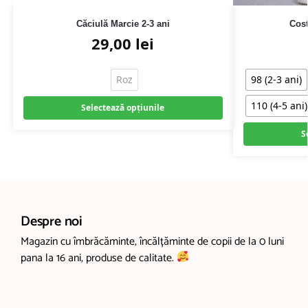
Căciulă Marcie 2-3 ani
Cost
29,00
lei
Roz
98 (2-3 ani)
110 (4-5 ani)
Selectează opțiunile
S
Despre noi
Magazin cu îmbrăcăminte, încălțăminte de copii de la 0 luni
pana la 16 ani, produse de calitate.