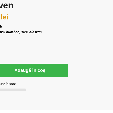
ven
0
lei
lb
90% bumbac, 10% elastan
Adaugă în coș
se în stoc.