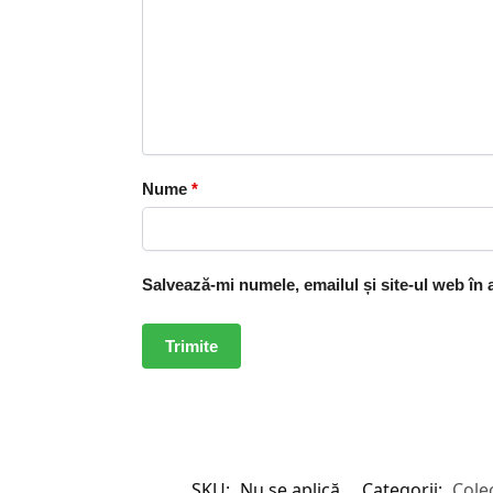
Nume
*
Salvează-mi numele, emailul și site-ul web în
SKU:
Nu se aplică
Categorii:
Colec