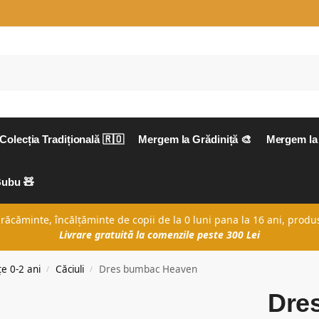
Colecția Tradițională 🇷🇴
Mergem la Grădiniță 🎨
Mergem la 
Bubu 🧸
căminte, încălțăminte de copii de la 0 luni pana la 16 ani, produs
Livrare gratuită la comenzile peste 300 Lei
e 0-2 ani
Căciuli
Dres bumbac Heaven
/
/
Dre