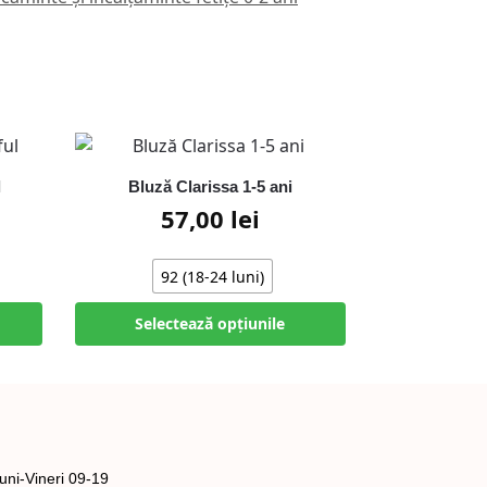
l
Bluză Clarissa 1-5 ani
57,00
lei
92 (18-24 luni)
Selectează opțiunile
uni-Vineri 09-19