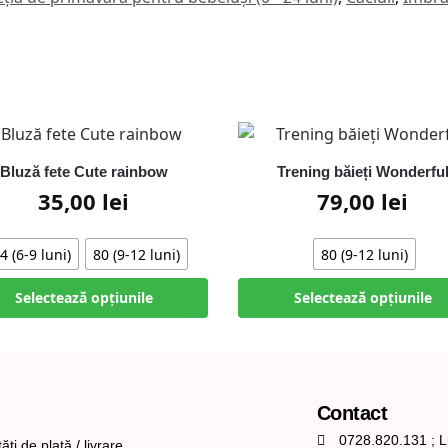
Bluză fete Cute rainbow
Trening băieți Wonderfu
35,00
lei
79,00
lei
4 (6-9 luni)
80 (9-12 luni)
80 (9-12 luni)
Selectează opțiunile
Selectează opțiunile
Contact
0728.820.131 ; L
ăți de plată / livrare