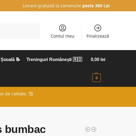
Livrare gratuită la comenzile
peste 300 Lei
Caută
Contul meu
Finalizează
Școală 📝
Treninguri Românești 🇷🇴
0,00
lei
0
e de calitate. 🥰
s bumbac