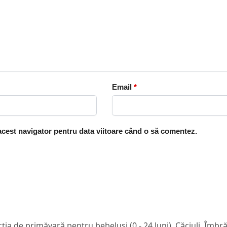
Email
*
 acest navigator pentru data viitoare când o să comentez.
ția de primăvară pentru bebeluși (0 - 24 luni)
,
Căciuli
,
Îmbrăc