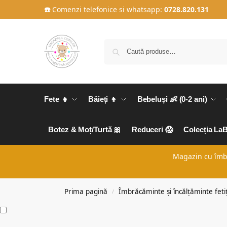
☎️
Comenzi telefonice si whatsapp:
0728.820.131
Fete 👧
Băieți 👦
Bebeluși 👶 (0-2 ani)
Botez & Moț/Turtă 🎀
Reduceri 😱
Colecția La
Magazin cu îmbră
Prima pagină
Îmbrăcăminte și încălțăminte fetiț
/