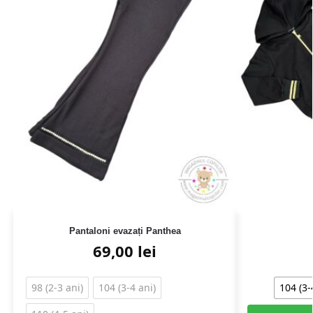
Pantaloni evazați Panthea
69,00
lei
98 (2-3 ani)
104 (3-4 ani)
104 (3-