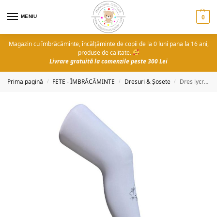
MENIU
0
Magazin cu îmbrăcăminte, încălțăminte de copii de la 0 luni pana la 16 ani,
produse de calitate.
Livrare gratuită la comenzile peste 300 Lei
Prima pagină
FETE - ÎMBRĂCĂMINTE
Dresuri & Șosete
Dres lycra Beautiful cat 3-15 ani
/
/
/