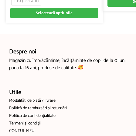
110 (4-5 ani)
S
Selectează opțiunile
Despre noi
Magazin cu îmbrăcăminte, încălțăminte de copii de la 0 luni
pana la 16 ani, produse de calitate.
Utile
Modalități de plată / livrare
Politică de rambursări și returnări
Politica de confidențialitate
Termeni și condiții
CONTUL MEU