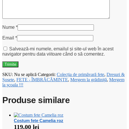
Nume
*
Email
*
Salvează-mi numele, emailul și site-ul web în acest
navigator pentru data viitoare când o să comentez.
SKU:
Nu se aplică
Categorii:
Colecția de primăvară fete
,
Dresuri &
Șosete
,
FETE - ÎMBRĂCĂMINTE
,
Mergem la grădiniță
,
Mergem
la școala !!!
Produse similare
Costum fete Camelia roz
119,00
lei