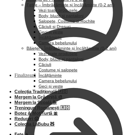
Fetițe – Îmbrăcăminte și încălțăminte (0-2 ani)
Vezi toate produsele
Body, bluze și pantaloni
Salopete, Costume si Rochite
Căciuli si Dresuri
Geci și veste
Încălțăminte
Camera bebelușului
Băieței – Îmbrăcăminte și încălțăminte (0-2 ani)
Vezi toate produsele
Body, bluze și pantaloni
Căciuli
Costume și salopete
Finalizează
Încălțăminte
Camera bebelușului
Geci și veste
Colecția Tradițională 🇷🇴
Mergem la Grădiniță 🎨
Mergem la Școală 📝
Treninguri Românești 🇷🇴
Botez & Moț/Turtă 🎀
Reduceri 😱
Colecția LaBubu 🧸
Fete 👧