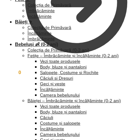
Colecția de Primăvară
Îmbrăcăminte
Încălțăminte
Băieți 👦
Colecția de Primăvară
Încălțăminte
Îmbrăcăminte
Bebeluși 👶 (0-2 ani)
Colecția de Primăvară (0-2 ani)
Fetițe – Îmbrăcăminte și încălțăminte (0-2 ani)
Vezi toate produsele
Body, bluze și pantaloni
0,00
lei
0
Salopete, Costume si Rochite
Căciuli si Dresuri
Geci și veste
Încălțăminte
Camera bebelușului
Băieței – Îmbrăcăminte și încălțăminte (0-2 ani)
Vezi toate produsele
Body, bluze și pantaloni
Căciuli
Costume și salopete
Încălțăminte
Camera bebelușului