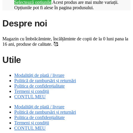
Selectează opțiunile
Acest produs are mai multe variații.
Opțiunile pot fi alese în pagina produsului.
Despre noi
Magazin cu îmbrăcăminte, încălțăminte de copii de la 0 luni pana la
16 ani, produse de calitate. 🥰
Utile
Modalități de plată / livrare
Politică de rambursări și returnări
Politica de confidențialitate
Termeni și condiții
CONTUL MEU
Modalități de plată / livrare
Politică de rambursări și returnări
Politica de confidențialitate
Termeni și condiții
CONTUL MEU