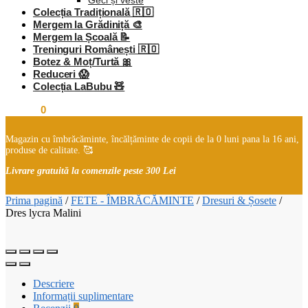
Geci și veste
Colecția Tradițională 🇷🇴
Mergem la Grădiniță 🎨
Mergem la Școală 📝
Treninguri Românești 🇷🇴
Botez & Moț/Turtă 🎀
Reduceri 😱
Colecția LaBubu 🧸
0,00
lei
0
Magazin cu îmbrăcăminte, încălțăminte de copii de la 0 luni pana la 16 ani,
produse de calitate. 🥰
Livrare gratuită la comenzile peste 300 Lei
Prima pagină
/
FETE - ÎMBRĂCĂMINTE
/
Dresuri & Șosete
/
Dres lycra Malini
Descriere
Informații suplimentare