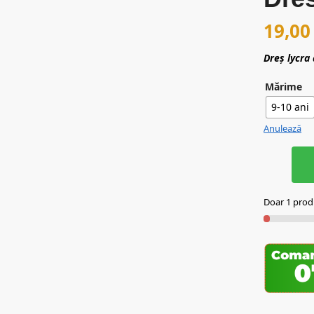
19,0
Dreș lycra
Mărime
9-10 ani
Anulează
Doar 1 produ