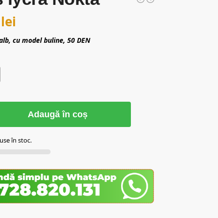
0
lei
 alb, cu model buline, 50 DEN
Adaugă în coș
se în stoc.