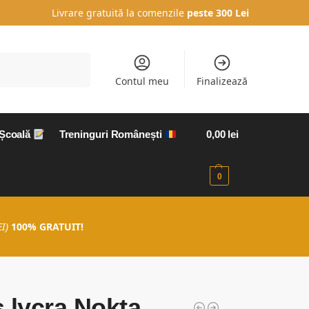
Livrare gratuită la comenzile
peste 300 Lei
Caută
Contul meu
Finalizează
 Școală
Treninguri Românești
0,00
lei
0
I)
100% GRATUIT!
 lycra Nokta