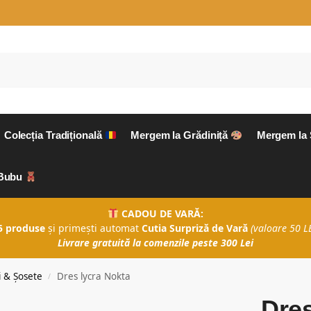
Colecția Tradițională
Mergem la Grădiniță
Mergem la
aBubu
CADOU DE VARĂ:
5 produse
și primești automat
Cutia Surpriză de Vară
(valoare 50 LE
Livrare gratuită la comenzile peste 300 Lei
i & Șosete
Dres lycra Nokta
/
Dres