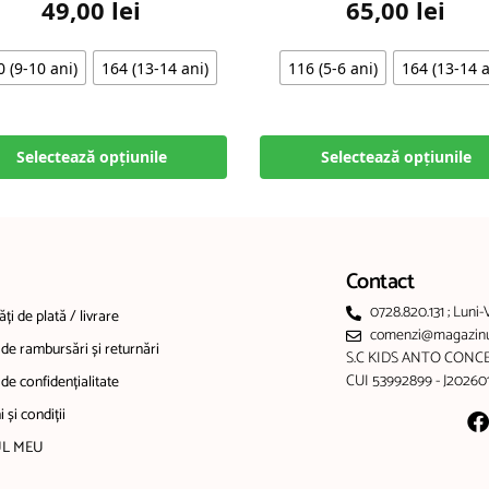
49,00
lei
65,00
lei
0 (9-10 ani)
164 (13-14 ani)
116 (5-6 ani)
164 (13-14 a
Selectează opțiunile
Selectează opțiunile
Contact
0728.820.131 ; Luni-
ți de plată / livrare
comenzi@magazinul
 de rambursări și returnări
S.C KIDS ANTO CONCE
CUI 53992899 - J2026
 de confidențialitate
 și condiții
L MEU