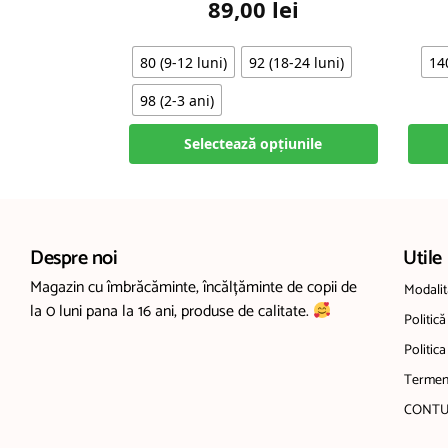
89,00
lei
80 (9-12 luni)
92 (18-24 luni)
14
98 (2-3 ani)
Selectează opțiunile
Despre noi
Utile
Magazin cu îmbrăcăminte, încălțăminte de copii de
Modalită
la 0 luni pana la 16 ani, produse de calitate.
Politică
Politica
Termeni
CONTU