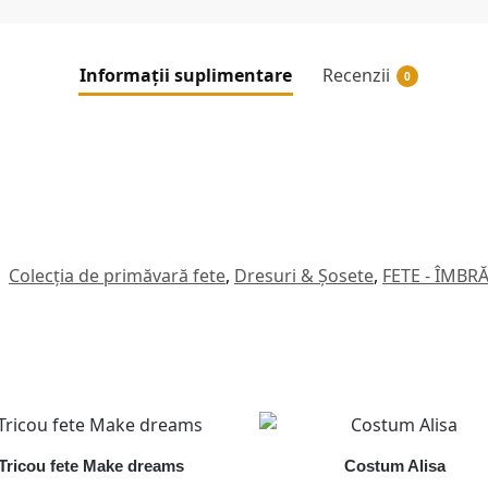
Informații suplimentare
Recenzii
0
:
Colecția de primăvară fete
,
Dresuri & Șosete
,
FETE - ÎMB
Tricou fete Make dreams
Costum Alisa