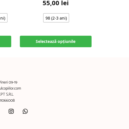
55,00
lei
ni)
98 (2-3 ani)
Selectează opțiunile
Vineri 09-19
copiilor.com
PT S.R.L
011066008