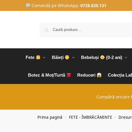
Comandă pe WhatsApp:
0728.820.131
Fete
Băieți
Bebeluși
(0-2 ani)
Botez & Moț/Turtă
Reduceri
Colecția L
Cumpără oricare
Prima pagină
FETE - ÎMBRĂCĂMINTE
Dresur
/
/