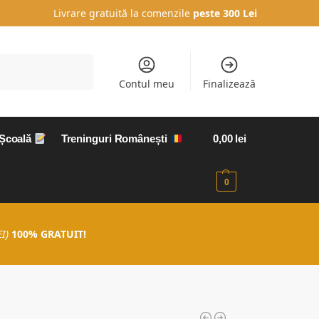
Livrare gratuită la comenzile
peste 300 Lei
Caută
Contul meu
Finalizează
 Școală
Treninguri Românești
0,00
lei
0
I)
100% GRATUIT!