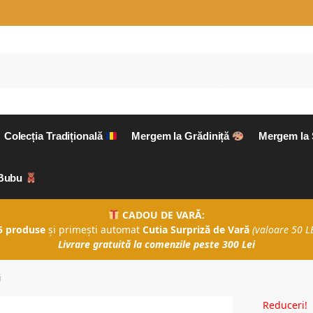
Colecția Tradițională
Mergem la Grădiniță
Mergem la
aBubu
CADOU DE VARĂ:
5 produse
și primești automat
Cutia Surpriză de Vară
(valoare 50 LE
Livrare gratuită la comenzile peste 300 Lei
i
Reduceri!