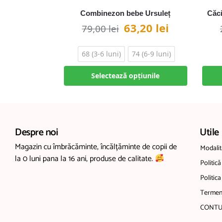
Combinezon bebe Ursuleț
Căci
63,20
lei
79,00
lei
68 (3-6 luni)
74 (6-9 luni)
Selectează opțiunile
Despre noi
Utile
Magazin cu îmbrăcăminte, încălțăminte de copii de
Modalită
la 0 luni pana la 16 ani, produse de calitate.
Politică
Politica
Termeni
CONTU