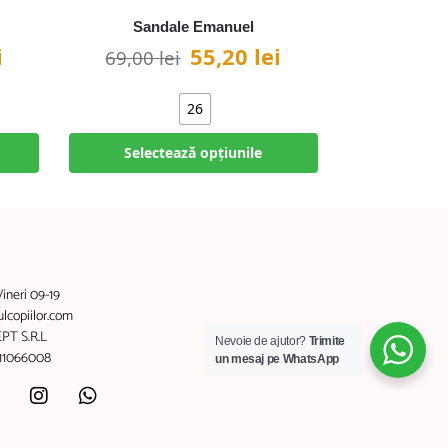
Sandale Emanuel
i
55,20
lei
69,00
lei
26
Selectează opțiunile
Vineri 09-19
copiilor.com
PT S.R.L
Nevoie de ajutor?
Trimite
011066008
un mesaj pe WhatsApp