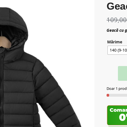
Geac
109,0
Geacă cu g
Mărime
140 (9-10
Doar 1 produ