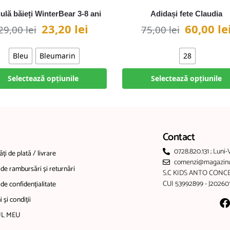
ulă băieți WinterBear 3-8 ani
Adidași fete Claudia
23,20
lei
60,00
le
29,00
lei
75,00
lei
Bleu
Bleumarin
28
Selectează opțiunile
Selectează opțiunile
Contact
0728.820.131 ; Luni-
ți de plată / livrare
comenzi@magazinul
 de rambursări și returnări
S.C KIDS ANTO CONCE
CUI 53992899 - J2026
 de confidențialitate
 și condiții
L MEU