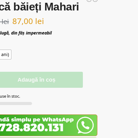
ă băieți Mahari
87,00
lei
0
lei
lugă, din fâș impermeabil
 ani)
Adaugă în coș
se în stoc.