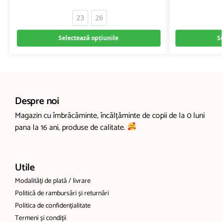
23
26
Selectează opțiunile
S
Despre noi
Magazin cu îmbrăcăminte, încălțăminte de copii de la 0 luni
pana la 16 ani, produse de calitate.
Utile
Modalități de plată / livrare
Politică de rambursări și returnări
Politica de confidențialitate
Termeni și condiții