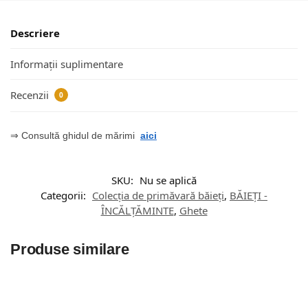
Descriere
Informații suplimentare
Recenzii
0
⇒ Consultă ghidul de mărimi
aici
SKU:
Nu se aplică
Categorii:
Colecția de primăvară băieți
,
BĂIEȚI -
ÎNCĂLȚĂMINTE
,
Ghete
Produse similare