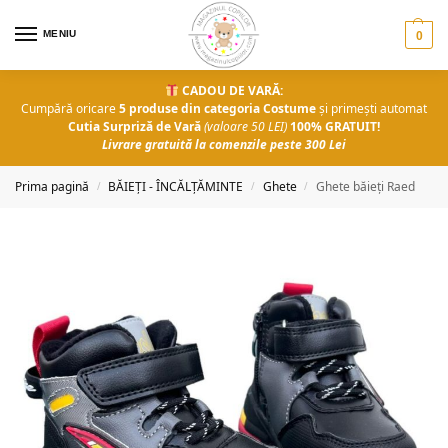
MENIU
0
CADOU DE VARĂ:
Cumpără oricare
5 produse din categoria Costume
și primești automat
Cutia Surpriză de Vară
(valoare 50 LEI)
100% GRATUIT!
Livrare gratuită la comenzile peste 300 Lei
Prima pagină
BĂIEȚI - ÎNCĂLȚĂMINTE
Ghete
Ghete băieți Raed
/
/
/