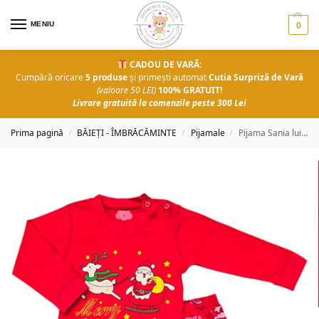
MENIU
0
CADOU DE VARĂ:
Cumpără oricare
5 produse
și primești automat
Cutia Surpriză de Vară
(valoare 50 LEI)
100% GRATUIT!
Livrare gratuită la comenzile peste 300 Lei
Prima pagină
BĂIEȚI - ÎMBRĂCĂMINTE
Pijamale
Pijama Sania lui Moș Crăciun
/
/
/