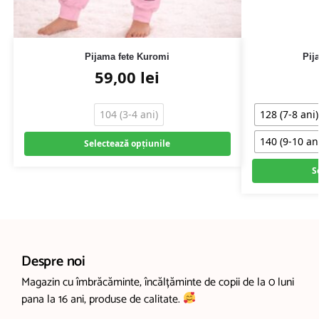
Pijama fete Kuromi
Pij
59,00
lei
104 (3-4 ani)
128 (7-8 ani)
140 (9-10 an
Selectează opțiunile
S
Despre noi
Magazin cu îmbrăcăminte, încălțăminte de copii de la 0 luni
pana la 16 ani, produse de calitate.