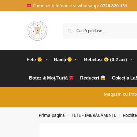
Comenzi telefonice si whatsapp:
0728.820.131
Fete
Băieți
Bebeluși
(0-2 ani)
Botez & Moț/Turtă
Reduceri
Colecția L
Magazin cu îmbră
Prima pagină
FETE - ÎMBRĂCĂMINTE
Rochițe
/
/