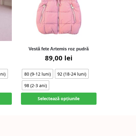
Vestă fete Artemis roz pudră
89,00
lei
ni)
80 (9-12 luni)
92 (18-24 luni)
98 (2-3 ani)
Selectează opțiunile