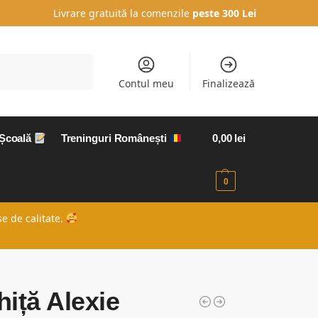
Livrare gratuită la comenzile
peste 300 Lei
Caută
Contul meu
Finalizează
 Școală
Treninguri Românești
0,00
lei
0
e de calitate.
iță Alexie