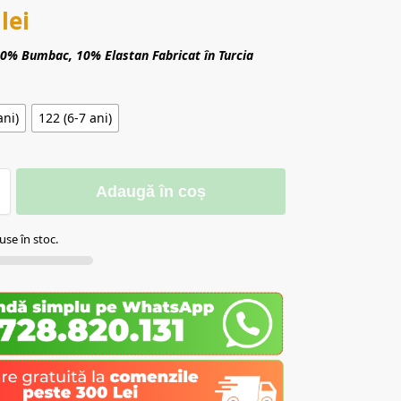
0
lei
 90% Bumbac, 10% Elastan
Fabricat în Turcia
ani)
122 (6-7 ani)
Adaugă în coș
se în stoc.