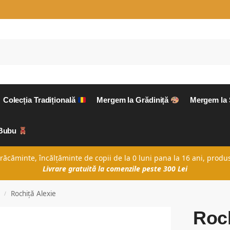
Colecția Tradițională
Mergem la Grădiniță
Mergem la
aBubu
căminte, încălțăminte de copii de la 0 luni pana la 16 ani, produs
Livrare gratuită la comenzile peste 300 Lei
Rochiță Alexie
/
Roch