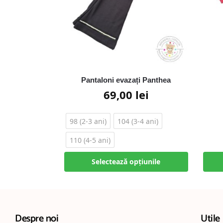
Pantaloni evazați Panthea
69,00
lei
98 (2-3 ani)
104 (3-4 ani)
110 (4-5 ani)
Selectează opțiunile
Despre noi
Utile