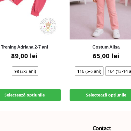
Trening Adriana 2-7 ani
Costum Alisa
89,00
lei
65,00
lei
98 (2-3 ani)
116 (5-6 ani)
164 (13-14 a
Selectează opțiunile
Selectează opțiunile
Contact