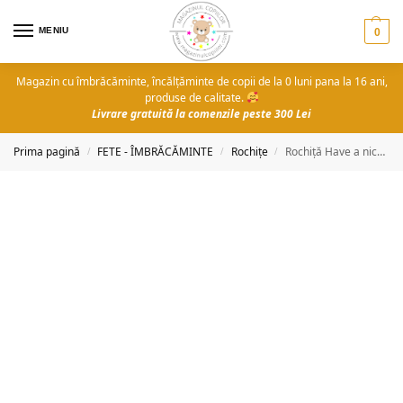
MENIU
0
Magazin cu îmbrăcăminte, încălțăminte de copii de la 0 luni pana la 16 ani,
produse de calitate.
Livrare gratuită la comenzile peste 300 Lei
Prima pagină
FETE - ÎMBRĂCĂMINTE
Rochițe
Rochiță Have a nice day
/
/
/