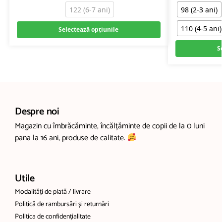
122 (6-7 ani)
98 (2-3 ani)
110 (4-5 ani)
Selectează opțiunile
S
Despre noi
Magazin cu îmbrăcăminte, încălțăminte de copii de la 0 luni
pana la 16 ani, produse de calitate.
Utile
Modalități de plată / livrare
Politică de rambursări și returnări
Politica de confidențialitate