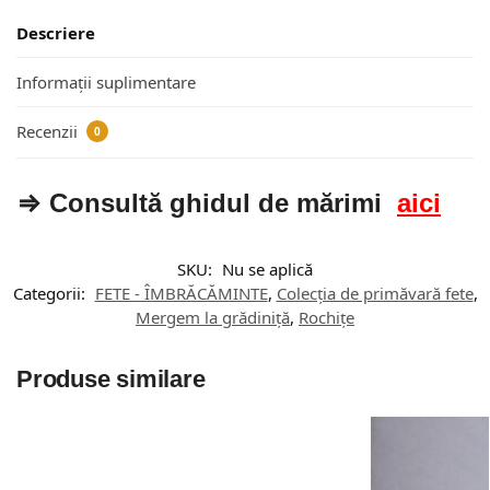
Descriere
Informații suplimentare
Recenzii
0
⇒ Consultă ghidul de mărimi
aici
SKU:
Nu se aplică
Categorii:
FETE - ÎMBRĂCĂMINTE
,
Colecția de primăvară fete
,
Mergem la grădiniță
,
Rochițe
Produse similare