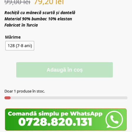
79,20
lei
99,00
lei
Rochiță cu mânecă scurtă și dantelă
Material 90% bumbac 10% elastan
Fabricat în Turcia
Mărime
128 (7-8 ani)
Adaugă în coș
Doar 1 produse în stoc.