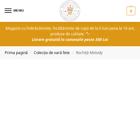
MENIU
0
Magazin cu îmbrăcăminte, încălțăminte de copii de la 0 luni pana la 16 ani,
produse de calitate.
Livrare gratuită la comenzile peste 300 Lei
Prima pagină
Colecția de vară fete
Rochiță Melody
/
/