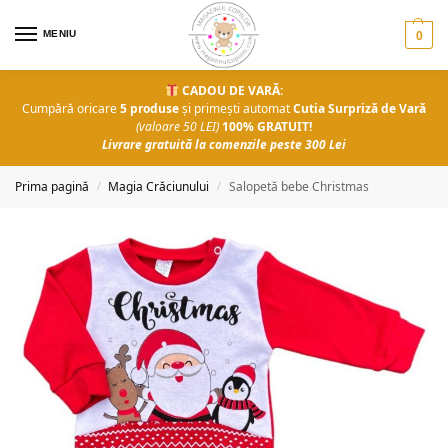
MENIU
0
CADOU DE VARĂ:
Cumpără oricare
5 produse
și primești automat
Cutia Surpriză de Vară
(valoare 50 LEI)
100% GRATUIT!
Livrare gratuită la comenzile peste 300 Lei
Prima pagină
Magia Crăciunului
Salopetă bebe Christmas
/
/