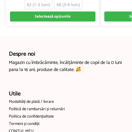
62 (1-3 luni)
68 (3-6 luni)
Selectează opțiunile
S
Despre noi
Magazin cu îmbrăcăminte, încălțăminte de copii de la 0 luni
pana la 16 ani, produse de calitate.
Utile
Modalități de plată / livrare
Politică de rambursări și returnări
Politica de confidențialitate
Termeni și condiții
CONTUL MEU