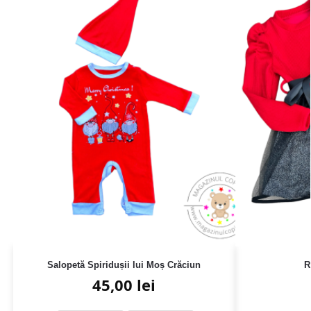
Salopetă Spiridușii lui Moș Crăciun
R
45,00
lei