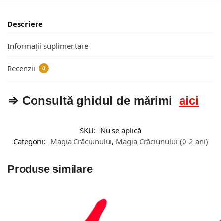
Descriere
Informații suplimentare
Recenzii
0
⇒ Consultă ghidul de mărimi
aici
SKU:
Nu se aplică
Categorii:
Magia Crăciunului
,
Magia Crăciunului (0-2 ani)
Produse similare