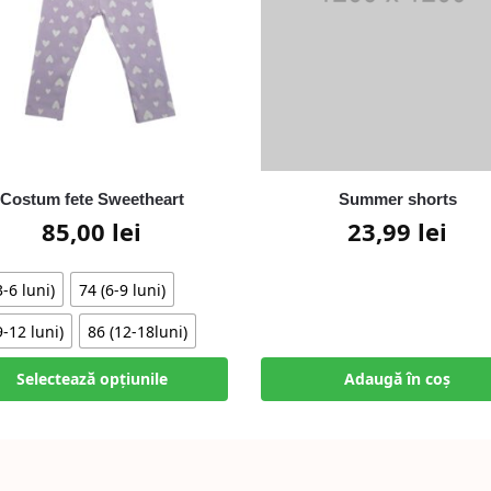
Costum fete Sweetheart
Summer shorts
85,00
lei
23,99
lei
3-6 luni)
74 (6-9 luni)
9-12 luni)
86 (12-18luni)
Selectează opțiunile
Adaugă în coș