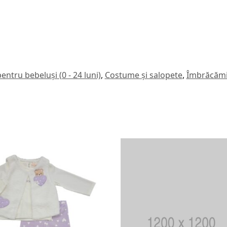
ntru bebeluși (0 - 24 luni)
,
Costume și salopete
,
Îmbrăcămin