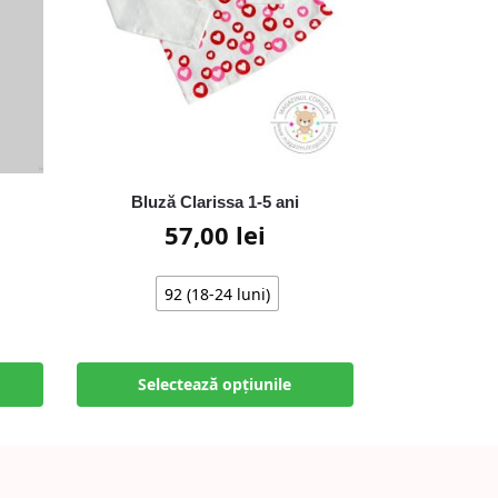
Bluză Clarissa 1-5 ani
57,00
lei
92 (18-24 luni)
Selectează opțiunile