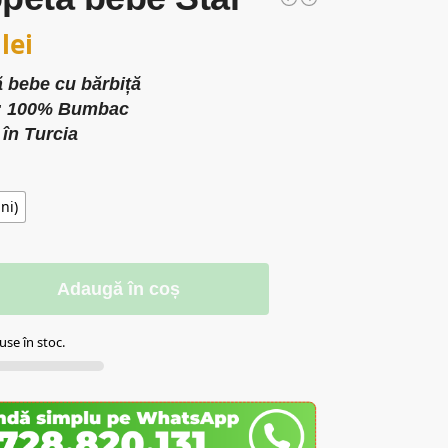
0
lei
 bebe cu bărbiță
l: 100% Bumbac
 în Turcia
ni)
Adaugă în coș
se în stoc.