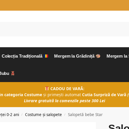
Colecția Tradițională
Mergem la Grădiniță
Mergem la
aBubu
CADOU DE VARĂ:
in categoria Costume
și primești automat
Cutia Surpriză de Vară
(
Livrare gratuită la comenzile peste 300 Lei
ței 0-2 ani
Costume și salopete
Salopetă bebe Star
/
/
Salo