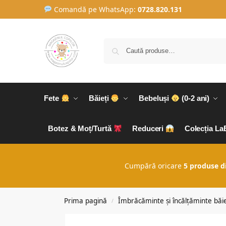
Comandă pe WhatsApp:
0728.820.131
Fete
Băieți
Bebeluși
(0-2 ani)
Botez & Moț/Turtă
Reduceri
Colecția L
Cumpără oricare
5 produse d
Prima pagină
Îmbrăcăminte și încălțăminte băie
/