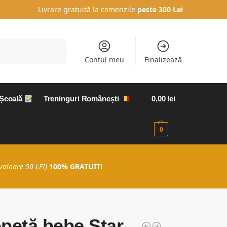
Livrare gratuită la comenzile
peste 300 Lei
Caută
Contul meu
Finalizează
 Școală
Treninguri Românești
0,00
lei
0
valoare 50 LEI)
100% GRATUIT!
petă bebe Star