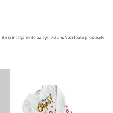
te și încălțăminte băieței 0-2 ani
,
Vezi toate produsele