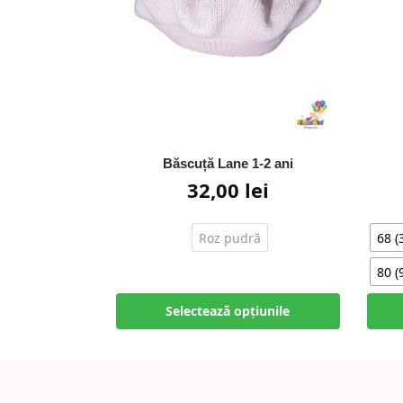
Băscuță Lane 1-2 ani
32,00
lei
Roz pudră
68 (
80 (
Selectează opțiunile