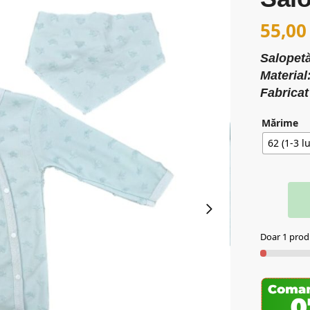
55,0
Salopetă
Materia
Fabricat
Mărime
62 (1-3 lu
Doar 1 produ