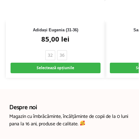
Adidași Eugenia (31-36)
Sa
85,00
lei
32
36
Selectează opțiunile
S
Despre noi
Magazin cu îmbrăcăminte, încălțăminte de copii de la 0 luni
pana la 16 ani, produse de calitate.