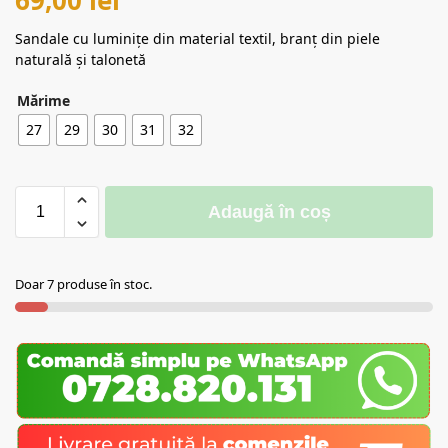
Sandale cu luminițe din material textil, branț din piele
naturală și talonetă
Mărime
27
29
30
31
32
Adaugă în coș
Doar 7 produse în stoc.