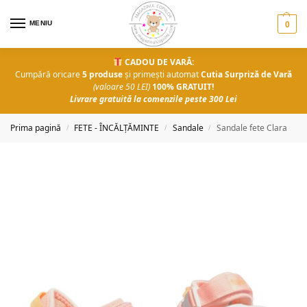
MENIU
0
CADOU DE VARĂ:
Cumpără oricare
5 produse
și primești automat
Cutia Surpriză de Vară
(valoare 50 LEI)
100% GRATUIT!
Livrare gratuită la comenzile peste 300 Lei
Prima pagină
FETE - ÎNCĂLȚĂMINTE
Sandale
Sandale fete Clara
/
/
/