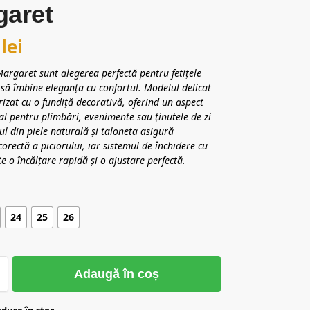
garet
0
lei
argaret sunt alegerea perfectă pentru fetițele
să îmbine eleganța cu confortul. Modelul delicat
rizat cu o fundiță decorativă, oferind un aspect
eal pentru plimbări, evenimente sau ținutele de zi
țul din piele naturală și taloneta asigură
corectă a piciorului, iar sistemul de închidere cu
te o încălțare rapidă și o ajustare perfectă.
24
25
26
Adaugă în coș