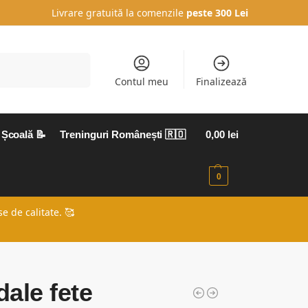
Livrare gratuită la comenzile
peste 300 Lei
Caută
Contul meu
Finalizează
Școală 📝
Treninguri Românești 🇷🇴
0,00
lei
0
e de calitate. 🥰
ale fete