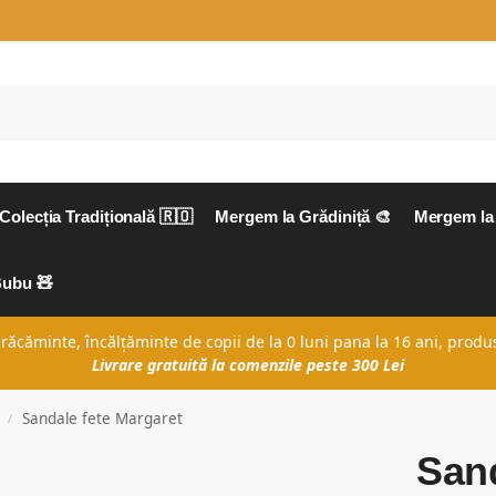
Colecția Tradițională 🇷🇴
Mergem la Grădiniță 🎨
Mergem la 
Bubu 🧸
căminte, încălțăminte de copii de la 0 luni pana la 16 ani, produs
Livrare gratuită la comenzile peste 300 Lei
Sandale fete Margaret
/
Sand