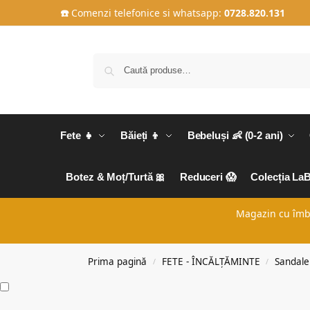
☎️
Comenzi telefonice si whatsapp:
0728.820.131
Fete 👧
Băieți 👦
Bebeluși 👶 (0-2 ani)
Botez & Moț/Turtă 🎀
Reduceri 😱
Colecția La
Magazin cu îmbră
Prima pagină
FETE - ÎNCĂLȚĂMINTE
Sandale
/
/