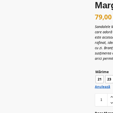
Mar
79,0
Sandalele M
care adoră 
este acceso
rafinat, id
cu zi. Bran
susținerea 
arici permi
Mărime
21
23
Anulează