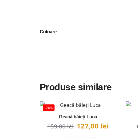
Culoare
Produse similare
-20%
Geacă băieți Luca
127,00
lei
159,00
lei