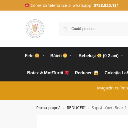
Comenzi telefonice si whatsapp:
0728.820.131
Fete
Băieți
Bebeluși
(0-2 ani)
Botez & Moț/Turtă
Reduceri
Colecția L
Magazin cu îmbră
Prima pagină
REDUCERI
Șapcă băieți Bear 1-
/
/