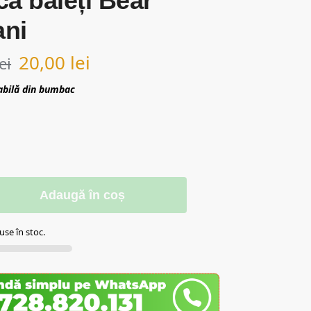
ă băieți Bear
ani
20,00
lei
lei
abilă din bumbac
Adaugă în coș
se în stoc.