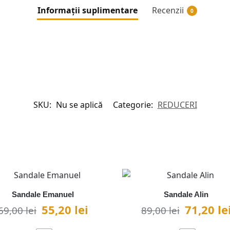
Informații suplimentare
Recenzii
0
SKU:
Nu se aplică
Categorie:
REDUCERI
Sandale Emanuel
Sandale Alin
55,20
lei
71,20
le
69,00
lei
89,00
lei