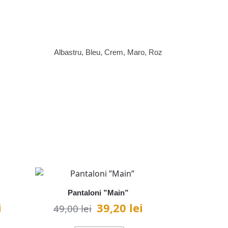
Albastru, Bleu, Crem, Maro, Roz
Pantaloni ”Main”
i
39,20
lei
49,00
lei