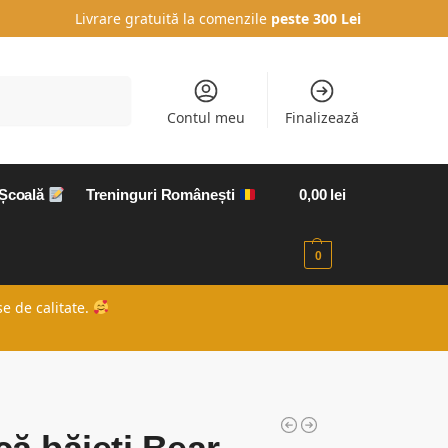
Livrare gratuită la comenzile
peste 300 Lei
Caută
Contul meu
Finalizează
 Școală
Treninguri Românești
0,00
lei
0
e de calitate.