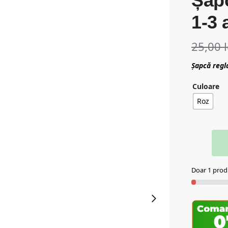
Șapc
1-3 
25,00
Șapcă regl
Culoare
Roz
Doar 1 produ