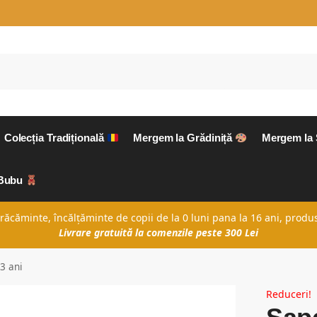
Colecția Tradițională
Mergem la Grădiniță
Mergem la
aBubu
căminte, încălțăminte de copii de la 0 luni pana la 16 ani, produs
Livrare gratuită la comenzile peste 300 Lei
3 ani
Reduceri!