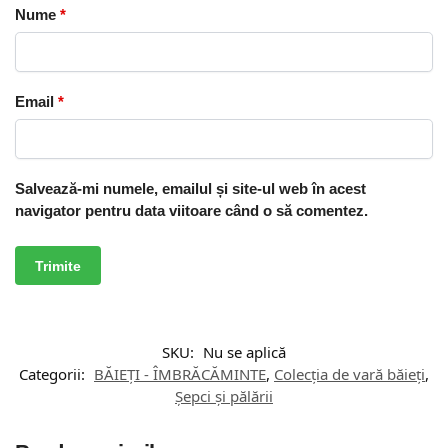
Nume
*
Email
*
Salvează-mi numele, emailul și site-ul web în acest
navigator pentru data viitoare când o să comentez.
SKU:
Nu se aplică
Categorii:
BĂIEȚI - ÎMBRĂCĂMINTE
,
Colecția de vară băieți
,
Șepci și pălării