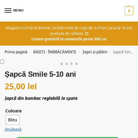
MENIU
0
Magazin cu îmbrăcăminte, încălțăminte de copii de la 0 luni pana la 16 ani,
produse de calitate. 🥰
Livrare gratuită la comenzile peste 300 Lei
Prima pagină
BĂIEȚI - ÎMBRĂCĂMINTE
Șepci și pălării
Șapcă Smile 5-10 ani
/
/
/
Șapcă Smile 5-10 ani
25,00
lei
Șapcă din bumbac reglabilă la spate
Culoare
Bleu
Anulează