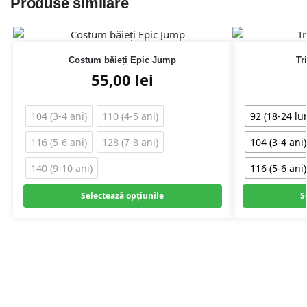
Produse similare
Costum băieți Epic Jump
Tr
55,00
lei
104 (3-4 ani)
110 (4-5 ani)
92 (18-24 lun
116 (5-6 ani)
128 (7-8 ani)
104 (3-4 ani)
140 (9-10 ani)
116 (5-6 ani)
Selectează opțiunile
S