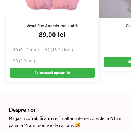
Vestă fete Artemis roz pudră
Co
89,00
lei
80 (9-12 luni)
92 (18-24 luni)
98 (2-3 ani)
S
Selectează opțiunile
Despre noi
Magazin cu îmbrăcăminte, încălțăminte de copii de la 0 luni
pana la 16 ani, produse de calitate.