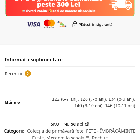
Informații suplimentare
Recenzii
0
122 (6-7 ani), 128 (7-8 ani), 134 (8-9 ani),
Mărime
140 (9-10 ani), 146 (10-11 ani)
SKU:
Nu se aplică
Categorii:
Colecția de primăvară fete
,
FETE - ÎMBRĂCĂMINTE
,
Fuste
,
Mergem la școala !!!
,
Rochițe