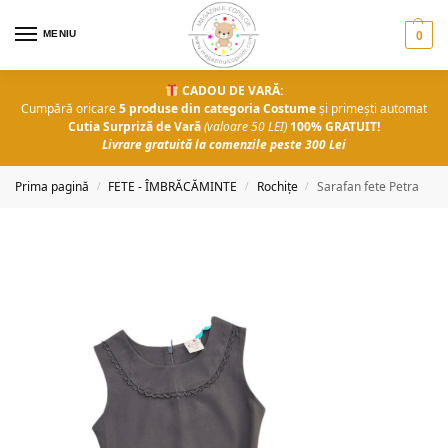
MENIU
0
CADOU DE VARĂ:
Cumpără oricare
5 produse din categoria Costume
și primești automat
Cutia Surpriză de Vară
(valoare 50 LEI)
100% GRATUIT!
Livrare gratuită la comenzile peste 300 Lei
Prima pagină
FETE - ÎMBRĂCĂMINTE
Rochițe
Sarafan fete Petra
/
/
/