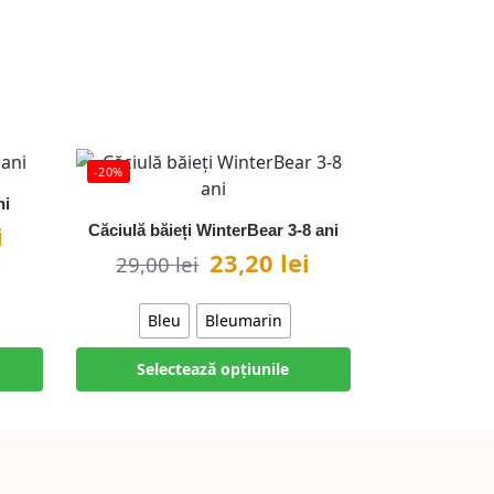
-20%
ni
i
Căciulă băieți WinterBear 3-8 ani
23,20
lei
29,00
lei
Bleu
Bleumarin
Selectează opțiunile