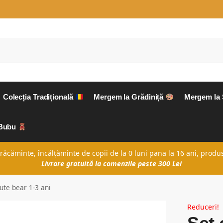
Colecția Tradițională
Mergem la Grădiniță
Mergem la
aBubu
căminte, încălțăminte de copii de la 0 luni pana la 16 ani, produs
Livrare gratuită la comenzile peste 300 Lei
Cute bear 1-3 ani
Reduceri!