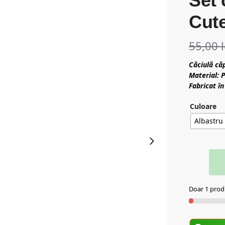
Set 
Cute
55,00
Căciulă căp
Material: 
Fabricat în
Culoare
Albastru
Doar 1 produ