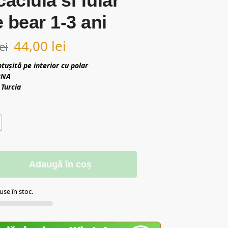
caciula si fular
 bear 1-3 ani
44,00
lei
lei
tușită pe interior cu polar
PNA
 Turcia
Adaugă în coș
se în stoc.