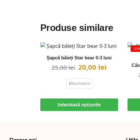
Produse similare
-20
Șapcă băieți Star bear 0-3 luni
20,00
lei
Căc
25,00
lei
Bleumarin
Selectează opțiunile