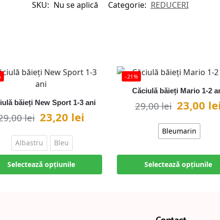
SKU:
Nu se aplică
Categorie:
REDUCERI
%
-21%
Căciulă băieți Mario 1-2 a
23,00
le
iulă băieți New Sport 1-3 ani
29,00
lei
23,20
lei
29,00
lei
Bleumarin
Albastru
Bleu
Selectează opțiunile
Selectează opțiunile