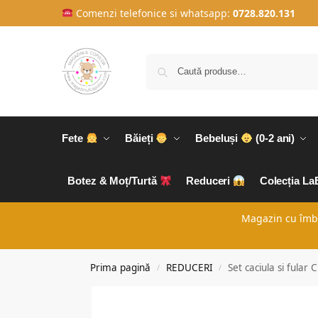
Comenzi telefonice si whatsapp:
0728.820.131
Fete
Băieți
Bebeluși
(0-2 ani)
Botez & Moț/Turtă
Reduceri
Colecția L
Magazin cu îmbră
Prima pagină
REDUCERI
Set caciula si fular 
/
/