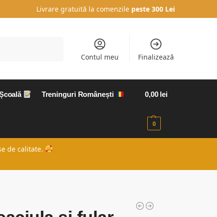
Livrare gratuită la comenzile
peste 300 Lei
Caută
Contul meu
Finalizează
 Școală
Treninguri Românești
0,00
lei
0
e de calitate.