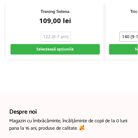
Trening Selena
Tri
109,00
lei
122 (6-7 ani)
140 (9-1
Selectează opțiunile
S
Despre noi
Magazin cu îmbrăcăminte, încălțăminte de copii de la 0 luni
pana la 16 ani, produse de calitate.