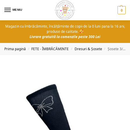
MENIU
0
Magazin cu îmbrăcăminte, încălțăminte de copii de la 0 luni pana la 16 ani,
produse de calitate.
Livrare gratuită la comenzile peste 300 Lei
Prima pagină
FETE - ÎMBRĂCĂMINTE
Dresuri & Șosete
Șosete 3/4 cu pietricele 6-12 ani
/
/
/