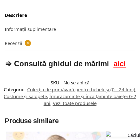
Descriere
Informații suplimentare
Recenzii
0
⇒ Consultă ghidul de mărimi
aici
SKU:
Nu se aplică
Categorii:
Colecția de primăvară pentru bebeluși (0 - 24 luni)
,
Costume și salopete
,
Îmbrăcăminte și încălțăminte băieței 0-2
ani
,
Vezi toate produsele
Produse similare