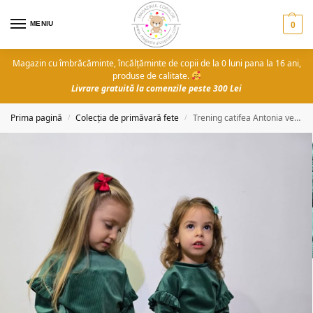
MENIU
0
Magazin cu îmbrăcăminte, încălțăminte de copii de la 0 luni pana la 16 ani,
produse de calitate.
Livrare gratuită la comenzile peste 300 Lei
Prima pagină
Colecția de primăvară fete
Trening catifea Antonia verde
/
/