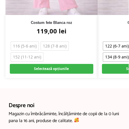
Costum fete Blanca roz
119,00
lei
116 (5-6 ani)
128 (7-8 ani)
122 (6-7 ani)
152 (11-12 ani)
134 (8-9 ani)
Selectează opțiunile
S
Despre noi
Magazin cu îmbrăcăminte, încălțăminte de copii de la 0 luni
pana la 16 ani, produse de calitate.