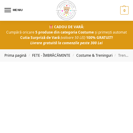
MENIU
0
CADOU DE VARĂ:
Cumpără oricare
5 produse din categoria Costume
și primești automat
Cutia Surpriză de Vară
(valoare 50 LEI)
100% GRATUIT!
Livrare gratuită la comenzile peste 300 Lei
Prima pagină
FETE - ÎMBRĂCĂMINTE
Costume & Treninguri
Trening fete Fundiță
/
/
/