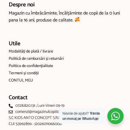
Despre noi
Magazin cu îmbrăcăminte, încălțăminte de copii de la 0 luni
pana la 16 ani, produse de calitate.
Utile
Modalități de plată / livrare
Politică de rambursări și returnări
Politica de confidențialitate
Termeni și condiții
CONTUL MEU
Contact
0728.820.131 ; Luni-Vineri 09-19
comenzi@magazinulcopiilor.com
Nevoie de ajutor?
Trimite
S.C KIDS ANTO CONCEPT S.R.L
un mesaj pe WhatsApp
CUI 53992899 - J2026011066008