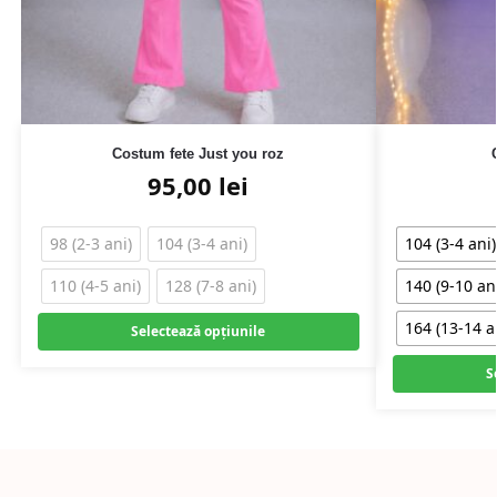
Costum fete Just you roz
95,00
lei
98 (2-3 ani)
104 (3-4 ani)
104 (3-4 ani)
110 (4-5 ani)
128 (7-8 ani)
140 (9-10 an
164 (13-14 a
Selectează opțiunile
S