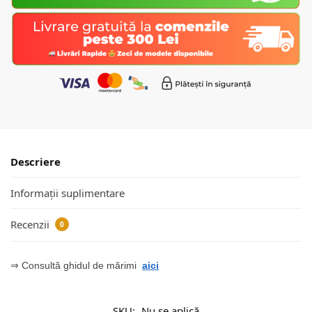
Descriere
Informații suplimentare
Recenzii
0
⇒ Consultă ghidul de mărimi
aici
SKU:
Nu se aplică