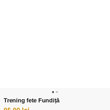
Trening fete Fundiță
95,00
lei