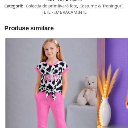
Categorii:
Colecția de primăvară fete
,
Costume & Treninguri
,
FETE - ÎMBRĂCĂMINTE
Produse similare